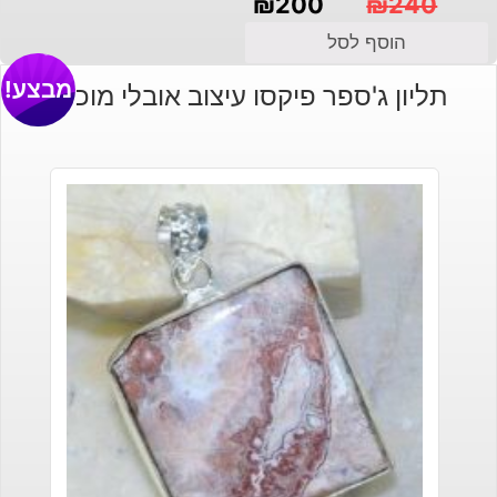
₪
200
₪
240
המחיר
המחיר
הוסף לסל
הנוכחי
המקורי
מבצע!
תליון ג'ספר פיקסו עיצוב אובלי מוכסף
היה:
הוא:
₪240.
₪200.