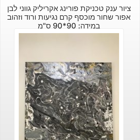
הנוכחי
המקורי
ציור ענק טכניקת פורינג אקריליק גווני לבן
היה:
הוא:
אפור שחור מוכסף קרם נגיעות ורוד וזהוב
₪190.
₪170.
במידה: 90*90 ס"מ