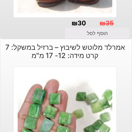
₪
30
₪
35
המחיר
המחיר
הוסף לסל
הנוכחי
המקורי
אמרלד מלוטש לשיבוץ – ברזיל במשקל: 7
היה:
הוא:
קרט מידה: 12- 17 מ"מ
₪30.
₪35.