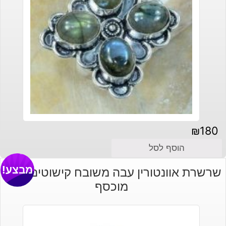
₪
180
הוסף לסל
מבצע!
שרשרת אוונטורין עבה משובח קישוטים וסוגר
מוכסף