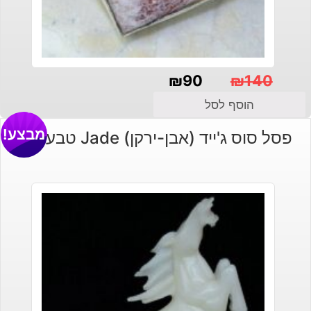
₪
90
₪
140
המחיר
המחיר
הוסף לסל
הנוכחי
המקורי
מבצע!
פסל סוס ג'ייד (אבן-ירקן) Jade טבעי לבן
היה:
הוא:
₪140.
₪90.