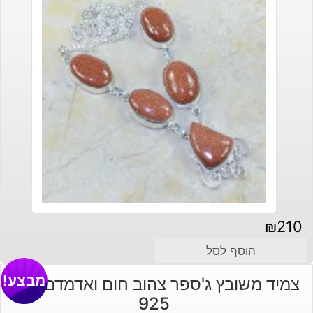
₪
210
הוסף לסל
מבצע!
צמיד משובץ ג'ספר צהוב חום ואדמדם כסף
925