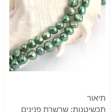
8*7
מ"מ
תיאור
תכשיטנות: שרשרת פנינים