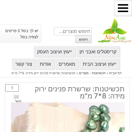
ילוג
תוכן
חיפוש
יש לך בסל 0 פריטים
עבור:
לצפיה בסל
חיפוש
קריסטלים ואבני חן
ייעוץ ועיצוב העסק
ייעוץ ועיצוב הבית
מאמרים
אודות
צור קשר
דף הבית
»
תכשיטנות - מוצרים
»
תכשיטנות: שרשרת פנינים ירוק מידה: 8*7 מ"מ
כמות
תכשיטנות: שרשרת פנינים ירוק
של
מידה: 8*7 מ"מ
תכשיטנות:
לסל
שרשרת
פנינים
ירוק
מידה: