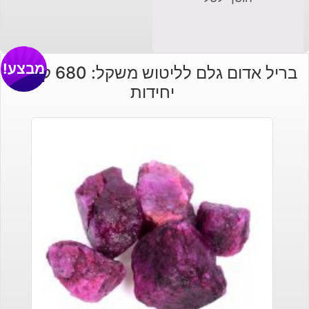
מבצע!
בריל אדום גלם לליטוש משקל: 680 קרט 5
יחידות