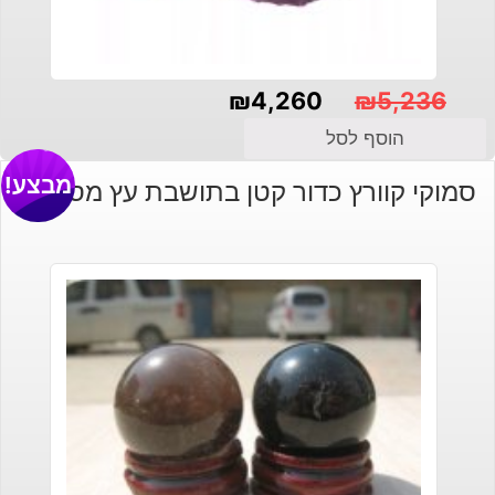
₪
4,260
₪
5,236
המחיר
המחיר
הוסף לסל
הנוכחי
המקורי
מבצע!
סמוקי קוורץ כדור קטן בתושבת עץ מסוגננת
היה:
הוא:
₪4,260.
₪5,236.