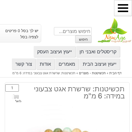
ילוג
תוכן
חיפוש
יש לך בסל 0 פריטים
עבור:
לצפיה בסל
חיפוש
קריסטלים ואבני חן
ייעוץ ועיצוב העסק
ייעוץ ועיצוב הבית
מאמרים
אודות
צור קשר
דף הבית
»
תכשיטנות - מוצרים
»
תכשיטנות: שרשרת אגט צבעוני במידה: 6 מ"מ
כמות
תכשיטנות: שרשרת אגט צבעוני
של
במידה: 6 מ"מ
תכשיטנות:
לסל
שרשרת
אגט
צבעוני
במידה: