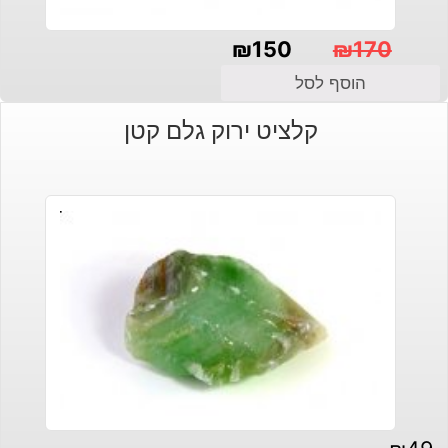
₪
150
₪
170
המחיר
המחיר
הוסף לסל
הנוכחי
המקורי
קלציט ירוק גלם קטן
היה:
הוא:
₪150.
₪170.