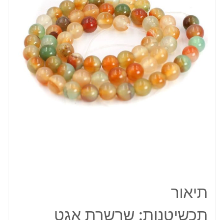
6
מ"מ
תיאור
תכשיטנות: שרשרת אגט