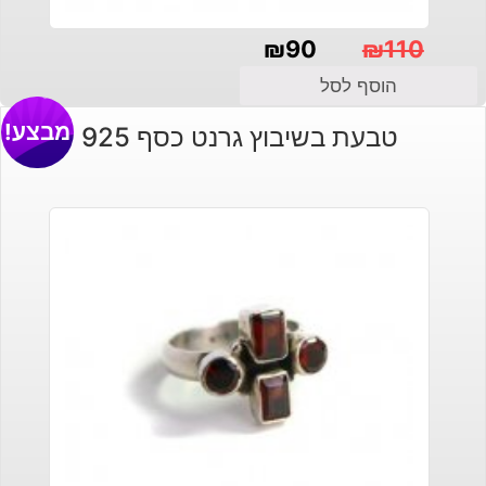
₪
90
₪
110
המחיר
המחיר
הוסף לסל
הנוכחי
המקורי
מבצע!
טבעת בשיבוץ גרנט כסף 925
היה:
הוא:
₪110.
₪90.