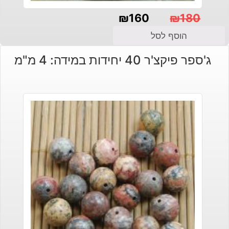
₪
160
₪
180
המחיר
המחיר
הוסף לסל
הנוכחי
המקורי
ג'ספר פיקצ'ר 40 יחידות במידה: 4 מ"מ
היה:
הוא:
₪180.
₪160.