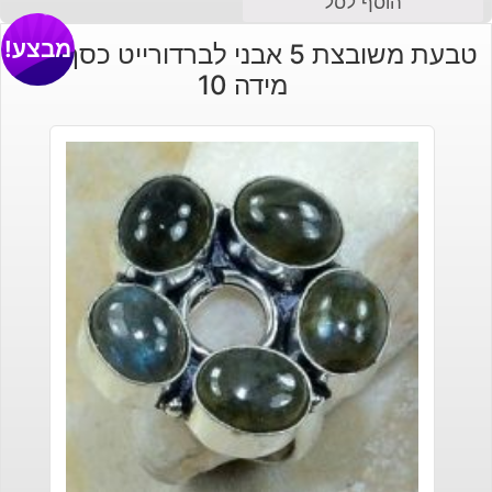
הוסף לסל
מבצע!
טבעת משובצת 5 אבני לברדורייט כסף 925
מידה 10