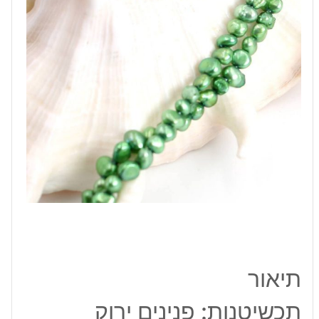
מ"מ
תיאור
תכשיטנות: פנינים ירוק