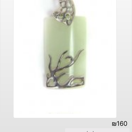
₪
160