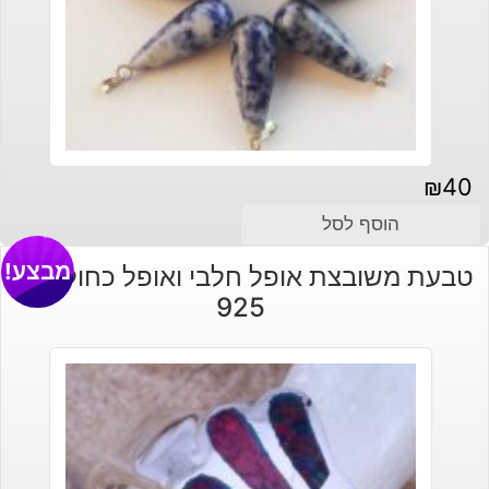
₪
40
הוסף לסל
מבצע!
טבעת משובצת אופל חלבי ואופל כחול כסף
925