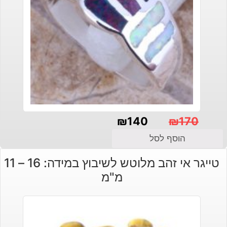
₪
140
₪
170
המחיר
המחיר
הוסף לסל
הנוכחי
המקורי
טייגר אי זהב מלוטש לשיבוץ במידה: 16 – 11
היה:
הוא:
מ"מ
₪140.
₪170.