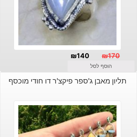
₪
140
₪
170
המחיר
המחיר
הוסף לסל
הנוכחי
המקורי
תליון מאבן ג'ספר פיקצ'ר דו חודי מוכסף
היה:
הוא:
₪140.
₪170.