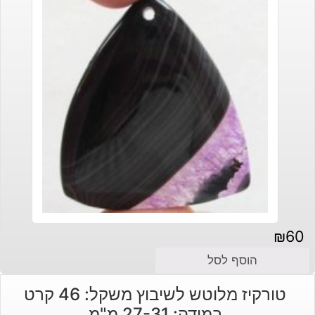
₪
60
הוסף לסל
טורקיז מלוטש לשיבוץ משקל: 46 קרט
במידה: 27-31 מ"מ