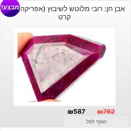
מבצע!
אבן חן: רובי מלוטש לשיבוץ (אפריקה) 175
קרט
₪
587
₪
762
המחיר
המחיר
הוסף לסל
הנוכחי
המקורי