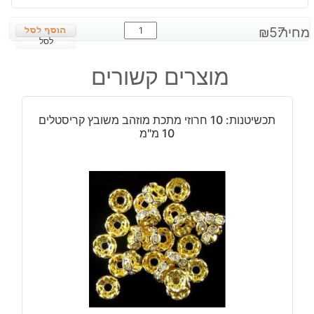
כמות
מחיר:
57
₪
של
לסל
שרשרת
מוצרים קשורים
אגט
כתום
במידה:
תכשיטנות: 10 חרוזי מתכת מוזהב משובץ קריסטלים
8
10 מ"מ
מ"מ