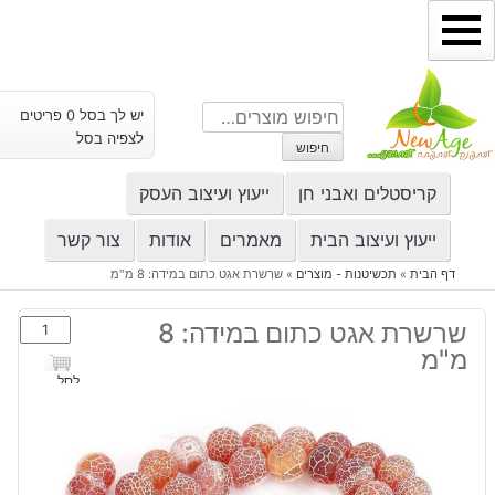
ילוג
תוכן
חיפוש
יש לך בסל 0 פריטים
עבור:
לצפיה בסל
חיפוש
קריסטלים ואבני חן
ייעוץ ועיצוב העסק
ייעוץ ועיצוב הבית
מאמרים
אודות
צור קשר
דף הבית
»
תכשיטנות - מוצרים
»
שרשרת אגט כתום במידה: 8 מ"מ
כמות
שרשרת אגט כתום במידה: 8
של
מ"מ
שרשרת
לסל
אגט
כתום
במידה:
8