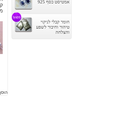
אמטיסט כסף 925
קי
מו
מבצע!
חומר קבלי לניקוי
טיהור וחיבור לשפע
והצלחה
5
הוסף