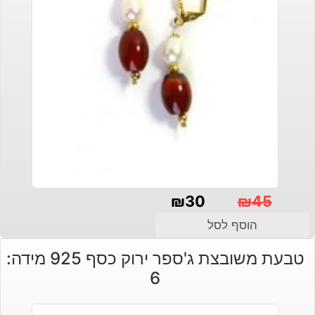
₪
30
₪
45
המחיר
המחיר
הוסף לסל
הנוכחי
המקורי
טבעת משובצת ג'ספר ירוק כסף 925 מידה:
היה:
הוא:
6
₪30.
₪45.