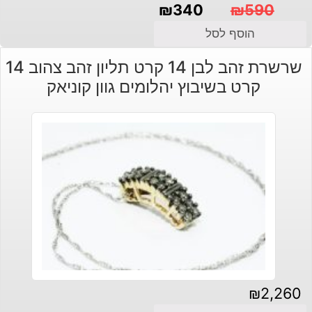
₪
340
₪
590
המחיר
המחיר
הוסף לסל
הנוכחי
המקורי
שרשרת זהב לבן 14 קרט תליון זהב צהוב 14
היה:
הוא:
קרט בשיבוץ יהלומים גוון קוניאק
₪340.
₪590.
₪
2,260