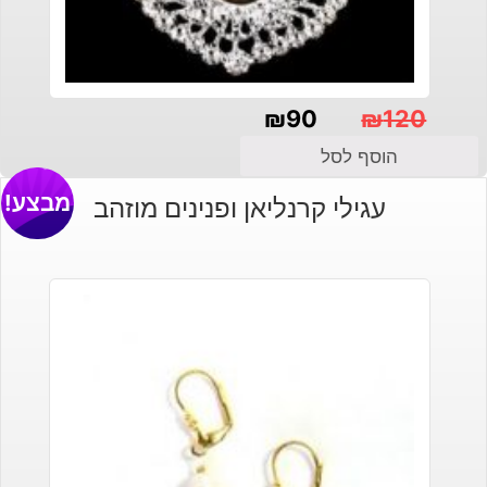
₪
90
₪
120
המחיר
המחיר
הוסף לסל
הנוכחי
המקורי
מבצע!
עגילי קרנליאן ופנינים מוזהב
היה:
הוא:
₪120.
₪90.