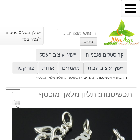
ילוג
תוכן
חיפוש
יש לך בסל 0 פריטים
עבור:
לצפיה בסל
חיפוש
קריסטלים ואבני חן
ייעוץ ועיצוב העסק
ייעוץ ועיצוב הבית
מאמרים
אודות
צור קשר
דף הבית
»
תכשיטנות - מוצרים
»
תכשיטנות: תליון מלאך מוכסף
כמות
תכשיטנות: תליון מלאך מוכסף
של
תכשיטנות:
לסל
תליון
מלאך
מוכסף