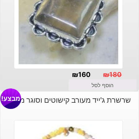
₪
160
₪
180
המחיר
המחיר
הוסף לסל
הנוכחי
המקורי
מבצע!
שרשרת ג'ייד מעורב קישוטים וסוגר מוזהב
היה:
הוא:
₪180.
₪160.