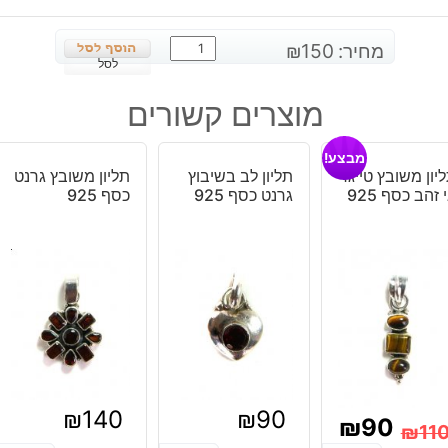
כמות
מחיר:
150
₪
של
לסל
תליון
מוצרים קשורים
משובצת
באופל
מבצע!
דנדריט
יון משובץ טייגר
תליון לב בשיבוץ
תליון משובץ גרנט
כסף
 זהב כסף 925
גרנט כסף 925
כסף 925
925
₪
140
₪
90
₪
90
₪
11