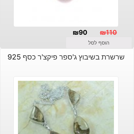
₪
90
₪
110
המחיר
המחיר
הוסף לסל
הנוכחי
המקורי
שרשרת בשיבוץ ג'ספר פיקצ'ר כסף 925
היה:
הוא:
₪110.
₪90.