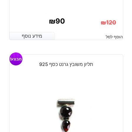
₪
90
₪
120
המחיר
המחיר
מידע נוסף
מידע נוסף
הוסף לסל
הנוכחי
המקורי
היה:
הוא:
מבצע!
₪120.
₪90.
תליון משובץ גרנט כסף 925