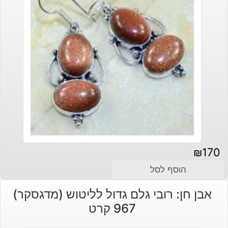
₪
170
הוסף לסל
אבן חן: רובי גלם גדול לליטוש (מדגסקר)
967 קרט