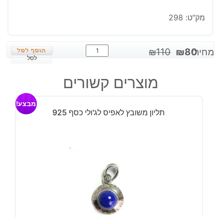
מק"ט:
298
כמות
המחיר
המחיר
מחיר:
80
₪
110
₪
של
לסל
המקורי
הנוכחי
תליון
היה:
הוא:
מוצרים קשורים
משובץ
₪80.
₪110.
טייגר
מבצע!
אי
תליון משובץ לאפיס לג'ולי כסף 925
זהב
כסף
925