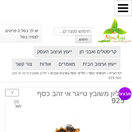
ילוג
תוכן
חיפוש
יש לך בסל 0 פריטים
עבור:
לצפיה בסל
חיפוש
קריסטלים ואבני חן
ייעוץ ועיצוב העסק
ייעוץ ועיצוב הבית
מאמרים
אודות
צור קשר
דף הבית
»
תכשיטי כסף
»
תליוני כסף בשיבוץ אבנים
»
תליון משובץ טייגר אי זהב
כסף 925
כמות
תליון משובץ טייגר אי זהב כסף
מבצע!
של
925
תליון
לסל
משובץ
טייגר
אי