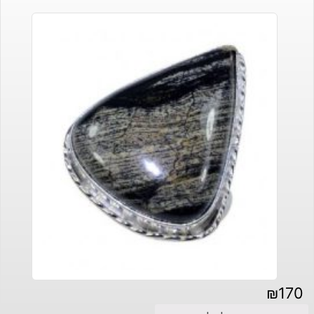
₪
170