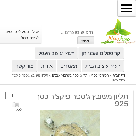
ילוג
תוכן
חיפוש
יש לך בסל 0 פריטים
עבור:
לצפיה בסל
חיפוש
קריסטלים ואבני חן
ייעוץ ועיצוב העסק
ייעוץ ועיצוב הבית
מאמרים
אודות
צור קשר
דף הבית
»
תכשיטי כסף
»
תליוני כסף בשיבוץ אבנים
»
תליון משובץ ג'ספר פיקצ'ר
כסף 925
כמות
תליון משובץ ג'ספר פיקצ'ר כסף
של
925
תליון
לסל
משובץ
ג'ספר
פיקצ'ר