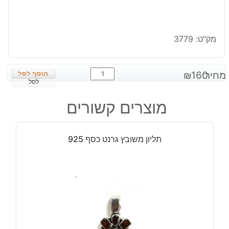
מק"ט:
3779
כמות
מחיר:
160
₪
של
לסל
תליון
מוצרים קשורים
משובץ
ג'ספר
פיקצ'ר
תליון משובץ גרנט כסף 925
כסף
925