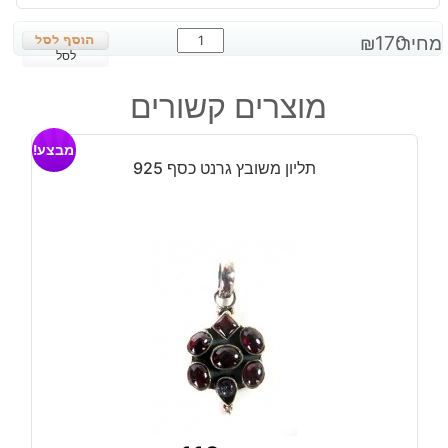
כמות
מחיר:
170
₪
של
לסל
תליון
מוצרים קשורים
משובץ
ג'ספר
מבצע!
כסף
תליון משובץ גרנט כסף 925
925