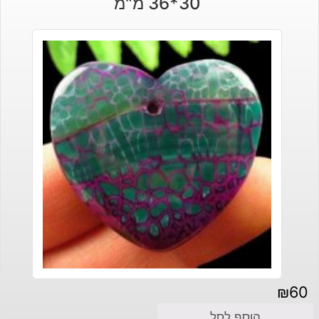
30*36 מ"מ
₪
60
הוסף לסל