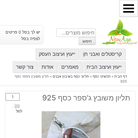
ילוג
תוכן
חיפוש
יש לך בסל 0 פריטים
עבור:
לצפיה בסל
חיפוש
קריסטלים ואבני חן
ייעוץ ועיצוב העסק
ייעוץ ועיצוב הבית
מאמרים
אודות
צור קשר
דף הבית
»
תכשיטי כסף
»
תליוני כסף בשיבוץ אבנים
»
תליון משובץ ג'ספר כסף
925
כמות
תליון משובץ ג'ספר כסף 925
של
תליון
לסל
משובץ
ג'ספר
כסף