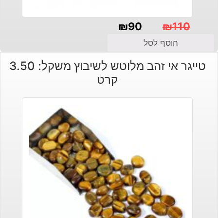
₪
90
₪
110
המחיר
המחיר
הוסף לסל
הנוכחי
המקורי
טייגר אי זהב מלוטש לשיבוץ משקל: 3.50
היה:
הוא:
קרט
₪110.
₪90.