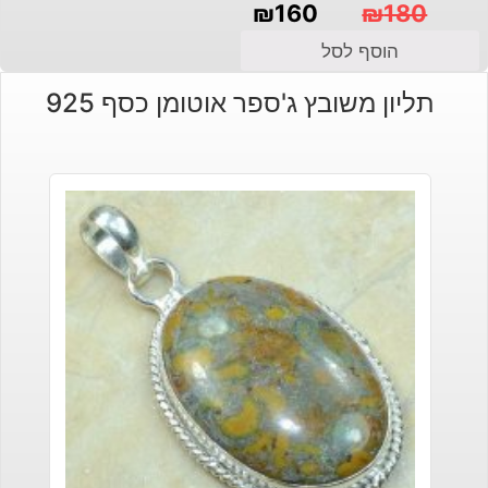
₪
160
₪
180
המחיר
המחיר
הוסף לסל
הנוכחי
המקורי
תליון משובץ ג'ספר אוטומן כסף 925
היה:
הוא:
₪180.
₪160.