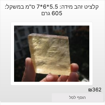
קלציט זהב מידה: 5.5*6*7 ס"מ במשקל:
605 גרם
₪
362
הוסף לסל