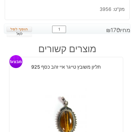
מק"ט:
3956
כמות
מחיר:
170
₪
של
לסל
תליון
מוצרים קשורים
משובץ
ג'ספר
מבצע!
חרדל
תליון משובץ טייגר איי זהב כסף 925
כסף
925