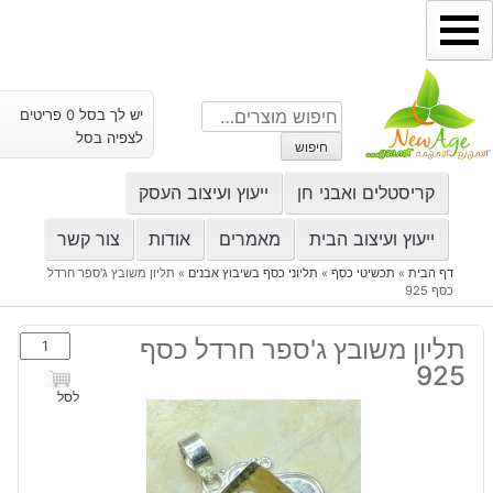
ילוג
תוכן
חיפוש
יש לך בסל 0 פריטים
עבור:
לצפיה בסל
חיפוש
קריסטלים ואבני חן
ייעוץ ועיצוב העסק
ייעוץ ועיצוב הבית
מאמרים
אודות
צור קשר
דף הבית
»
תכשיטי כסף
»
תליוני כסף בשיבוץ אבנים
»
תליון משובץ ג'ספר חרדל
כסף 925
כמות
תליון משובץ ג'ספר חרדל כסף
של
925
תליון
לסל
משובץ
ג'ספר
חרדל