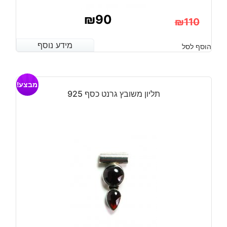
₪
90
₪
110
המחיר
המחיר
מידע נוסף
מידע נוסף
הוסף לסל
הנוכחי
המקורי
היה:
הוא:
מבצע!
₪110.
₪90.
תליון משובץ גרנט כסף 925