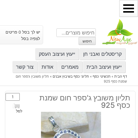
ילוג
תוכן
חיפוש
יש לך בסל 0 פריטים
עבור:
לצפיה בסל
חיפוש
קריסטלים ואבני חן
ייעוץ ועיצוב העסק
ייעוץ ועיצוב הבית
מאמרים
אודות
צור קשר
דף הבית
»
תכשיטי כסף
»
תליוני כסף בשיבוץ אבנים
»
תליון משובץ ג'ספר חום
שמנת כסף 925
כמות
תליון משובץ ג'ספר חום שמנת
של
כסף 925
תליון
לסל
משובץ
ג'ספר
חום