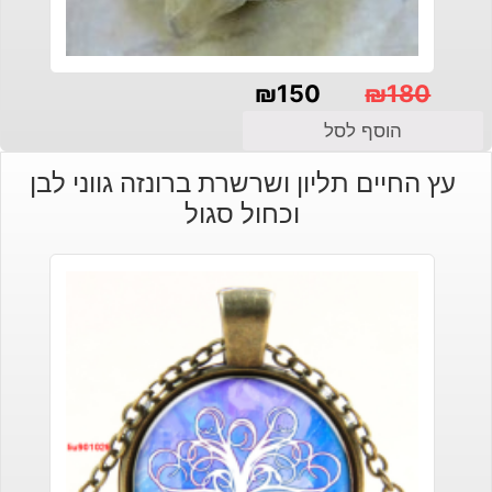
₪
150
₪
180
המחיר
המחיר
הוסף לסל
הנוכחי
המקורי
עץ החיים תליון ושרשרת ברונזה גווני לבן
היה:
הוא:
וכחול סגול
₪180.
₪150.