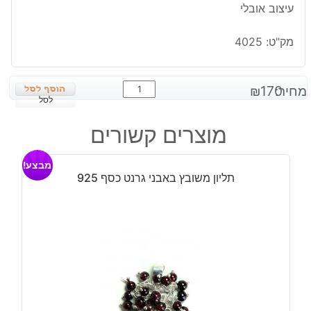
עיצוב אובלי
מק"ט:
4025
כמות
מחיר:
170
₪
של
לסל
תליון
מוצרים קשורים
משובץ
ג'ספר
מבצע!
חום
תליון משובץ באבני גרנט כסף 925
שמנת
כסף
925