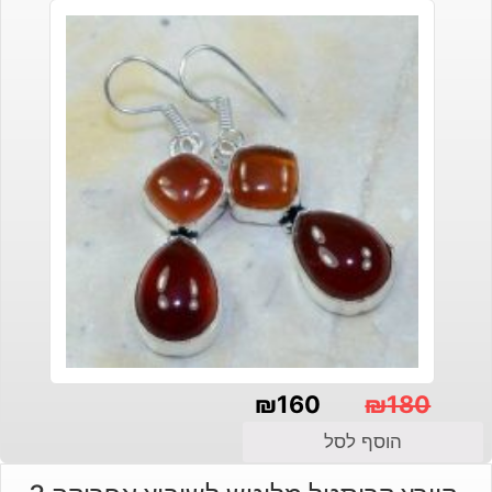
₪
160
₪
180
המחיר
המחיר
הוסף לסל
הנוכחי
המקורי