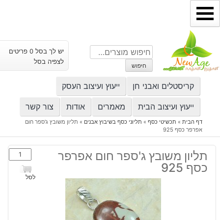
ילוג
תוכן
חיפוש
יש לך בסל 0 פריטים
עבור:
לצפיה בסל
חיפוש
קריסטלים ואבני חן
ייעוץ ועיצוב העסק
ייעוץ ועיצוב הבית
מאמרים
אודות
צור קשר
דף הבית
»
תכשיטי כסף
»
תליוני כסף בשיבוץ אבנים
»
תליון משובץ ג'ספר חום
אפרפר כסף 925
כמות
תליון משובץ ג'ספר חום אפרפר
של
כסף 925
תליון
לסל
משובץ
ג'ספר
חום