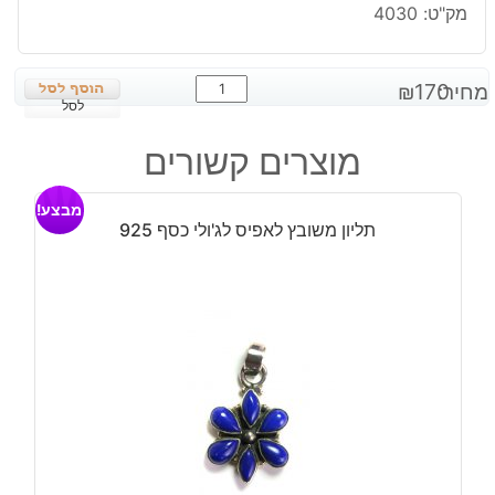
מק"ט:
4030
כמות
מחיר:
170
₪
של
לסל
תליון
מוצרים קשורים
משובץ
ג'ספר
מבצע!
חום
תליון משובץ לאפיס לג'ולי כסף 925
אפרפר
כסף
925