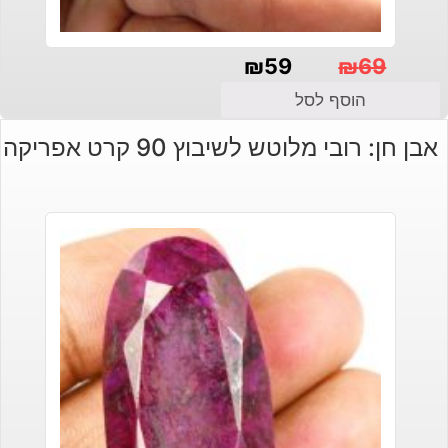
₪
59
₪
69
המחיר
המחיר
הוסף לסל
הנוכחי
המקורי
אבן חן: רובי מלוטש לשיבוץ 90 קרט אפריקה
היה:
הוא:
₪69.
₪59.