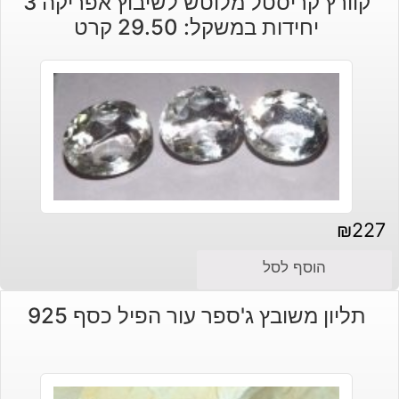
קוורץ קריסטל מלוטש לשיבוץ אפריקה 3
היה:
הוא:
יחידות במשקל: 29.50 קרט
₪180.
₪160.
₪
227
הוסף לסל
תליון משובץ ג'ספר עור הפיל כסף 925