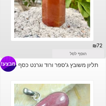
₪
72
הוסף לסל
מבצע!
תליון משובץ ג'ספר ורוד וגרנט כסף 925