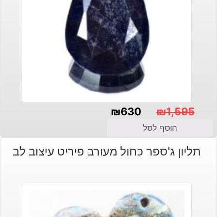
₪
630
₪
1,595
המחיר
המחיר
הוסף לסל
הנוכחי
המקורי
תליון ג'ספר כחול מעורב פיריט עיצוב לב
היה:
הוא:
₪1,595.
₪630.