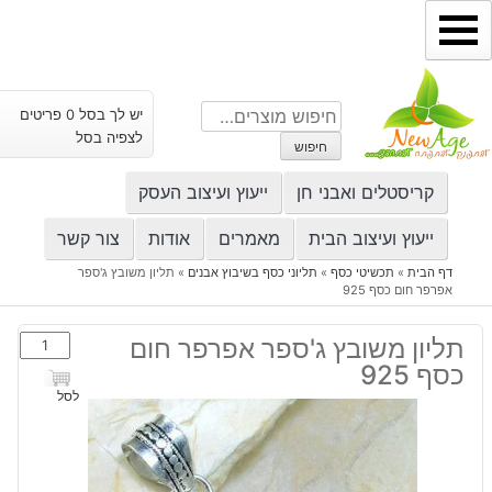
ילוג
תוכן
חיפוש
יש לך בסל 0 פריטים
עבור:
לצפיה בסל
חיפוש
קריסטלים ואבני חן
ייעוץ ועיצוב העסק
ייעוץ ועיצוב הבית
מאמרים
אודות
צור קשר
דף הבית
»
תכשיטי כסף
»
תליוני כסף בשיבוץ אבנים
»
תליון משובץ ג'ספר
אפרפר חום כסף 925
כמות
תליון משובץ ג'ספר אפרפר חום
של
כסף 925
תליון
לסל
משובץ
ג'ספר
אפרפר