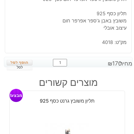
תליון כסף 925
משובץ באבן ג'ספר אפרפר חום
עיצוב אובלי
מק"ט:
4018
כמות
מחיר:
170
₪
של
לסל
תליון
מוצרים קשורים
משובץ
ג'ספר
מבצע!
אפרפר
תליון משובץ גרנט כסף 925
חום
כסף
925