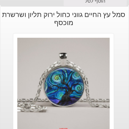
הוסף לסל
הנוכחי
המקורי
סמל עץ החיים גווני כחול ירוק תליון ושרשרת
היה:
הוא:
מוכסף
₪49.
₪59.