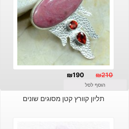
₪
190
₪
210
המחיר
המחיר
הוסף לסל
הנוכחי
המקורי
תליון קוורץ קטן מסוגים שונים
היה:
הוא:
₪210.
₪190.