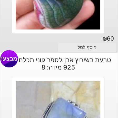
₪
60
הוסף לסל
מבצע!
טבעת בשיבוץ אבן ג'ספר גווני תכלת כסף
925 מידה: 8