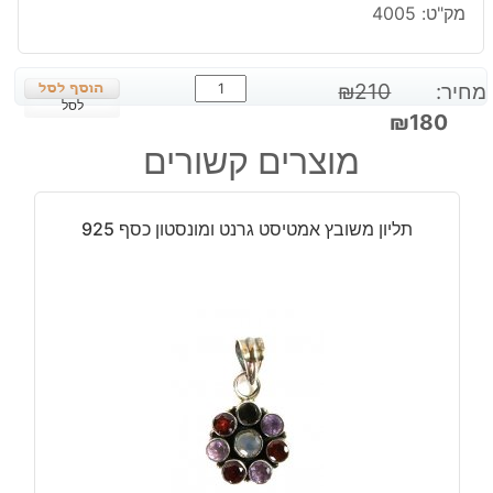
מק"ט:
4005
כמות
מחיר:
210
₪
של
לסל
המחיר
המחיר
₪
180
תליון
המקורי
הנוכחי
מוצרים קשורים
משובץ
היה:
הוא:
ג'ספר
₪180.
₪210.
אם
תליון משובץ אמטיסט גרנט ומונסטון כסף 925
הפנינה
וסיטרין
כסף
925