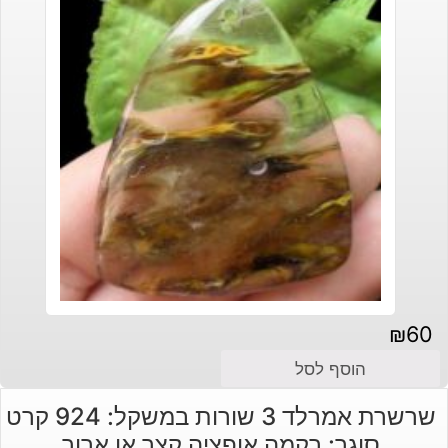
₪
60
הוסף לסל
שרשרת אמרלד 3 שורות במשקל: 924 קרט
סוגר: רקמה אופציה קצר או ארוך