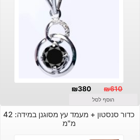
₪
380
₪
610
המחיר
המחיר
הוסף לסל
הנוכחי
המקורי
כדור סנסטון + מעמד עץ מסוגנן במידה: 42
היה:
הוא:
מ"מ
₪380.
₪610.