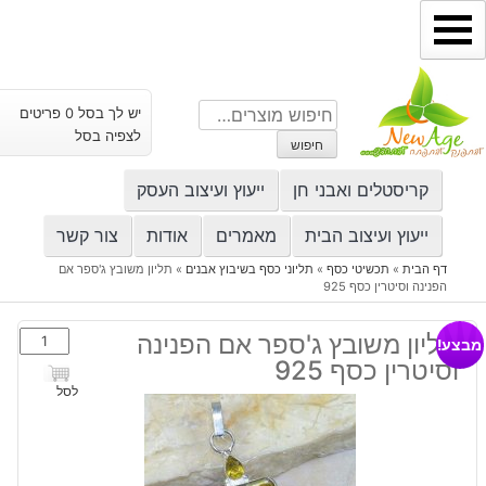
ילוג
תוכן
חיפוש
יש לך בסל 0 פריטים
עבור:
לצפיה בסל
חיפוש
קריסטלים ואבני חן
ייעוץ ועיצוב העסק
ייעוץ ועיצוב הבית
מאמרים
אודות
צור קשר
דף הבית
»
תכשיטי כסף
»
תליוני כסף בשיבוץ אבנים
»
תליון משובץ ג'ספר אם
הפנינה וסיטרין כסף 925
כמות
תליון משובץ ג'ספר אם הפנינה
מבצע!
של
וסיטרין כסף 925
תליון
לסל
משובץ
ג'ספר
אם