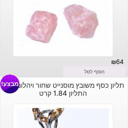
₪
64
הוסף לסל
מבצע!
תליון כסף משובץ מוסנייט שחור ויהלומי גלם
התליון 1.84 קרט