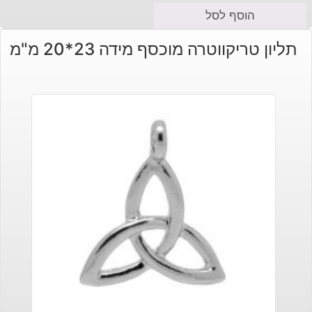
המחיר
המחיר
הוסף לסל
הנוכחי
המקורי
תליון טריקווטרה מוכסף מידה 23*20 מ"מ
היה:
הוא:
₪90.
₪70.