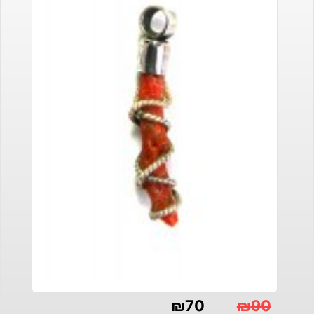
₪
70
₪
90