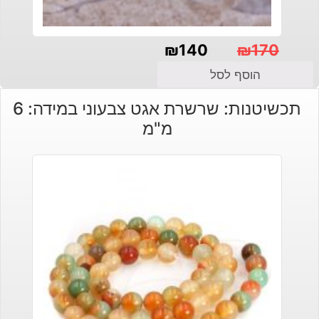
₪
140
₪
170
המחיר
המחיר
הוסף לסל
הנוכחי
המקורי
תכשיטנות: שרשרת אגט צבעוני במידה: 6
היה:
הוא:
מ"מ
₪140.
₪170.