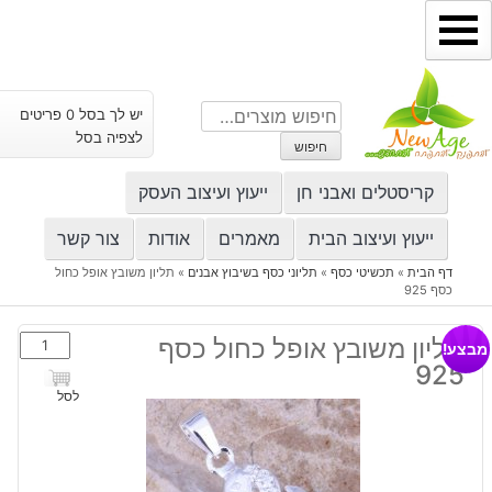
ילוג
תוכן
חיפוש
יש לך בסל 0 פריטים
עבור:
לצפיה בסל
חיפוש
קריסטלים ואבני חן
ייעוץ ועיצוב העסק
ייעוץ ועיצוב הבית
מאמרים
אודות
צור קשר
דף הבית
»
תכשיטי כסף
»
תליוני כסף בשיבוץ אבנים
»
תליון משובץ אופל כחול
כסף 925
כמות
תליון משובץ אופל כחול כסף
מבצע!
של
925
תליון
לסל
משובץ
אופל
כחול