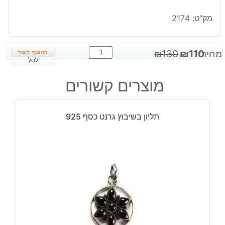
מק"ט:
2174
כמות
המחיר
המחיר
מחיר:
110
₪
130
₪
של
לסל
המקורי
הנוכחי
תליון
היה:
הוא:
מוצרים קשורים
משובץ
₪110.
₪130.
אופל
כחול
תליון בשיבוץ גרנט כסף 925
כסף
925