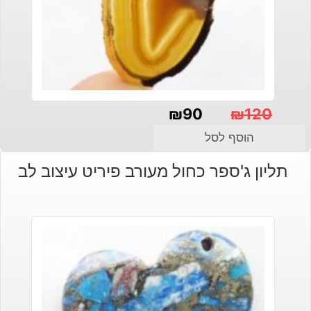
₪
90
₪
120
המחיר
המחיר
הוסף לסל
הנוכחי
המקורי
תליון ג'ספר כחול מעורב פיריט עיצוב לב
היה:
הוא:
₪120.
₪90.