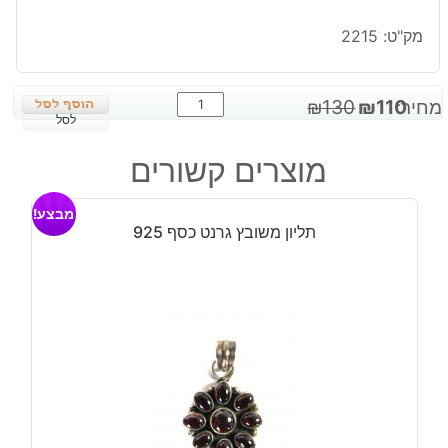
מק"ט:
2215
כמות
המחיר
המחיר
מחיר:
110
₪
130
₪
של
לסל
המקורי
הנוכחי
תליון
היה:
הוא:
מוצרים קשורים
משובץ
₪110.
₪130.
אופל
מבצע!
כחול
תליון משובץ גרנט כסף 925
אדום
כסף
925