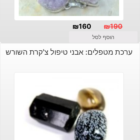
₪
160
₪
190
המחיר
המחיר
הוסף לסל
הנוכחי
המקורי
ערכת מטפלים: אבני טיפול צ'קרת השורש
היה:
הוא:
₪190.
₪160.