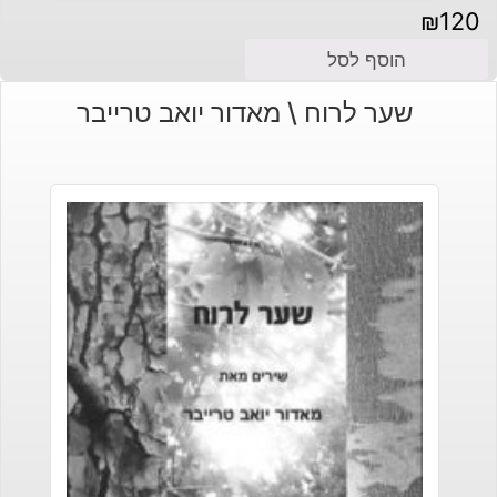
₪
120
הוסף לסל
שער לרוח \ מאדור יואב טרייבר