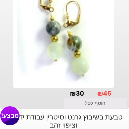
₪
30
₪
45
המחיר
המחיר
הוסף לסל
הנוכחי
המקורי
מבצע!
טבעת בשיבוץ גרנט וסיטרין עבודת יד כסף
היה:
הוא:
וציפוי זהב