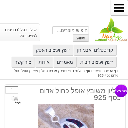
ילוג
תוכן
חיפוש
יש לך בסל 0 פריטים
עבור:
לצפיה בסל
חיפוש
קריסטלים ואבני חן
ייעוץ ועיצוב העסק
ייעוץ ועיצוב הבית
מאמרים
אודות
צור קשר
דף הבית
»
תכשיטי כסף
»
תליוני כסף בשיבוץ אבנים
»
תליון משובץ אופל כחול
אדום כסף 925
כמות
תליון משובץ אופל כחול אדום
מבצע!
של
כסף 925
תליון
לסל
משובץ
אופל
כחול