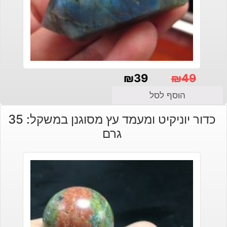
₪
39
₪
49
המחיר
המחיר
הוסף לסל
הנוכחי
המקורי
כדור יוניקיט ומעמד עץ מסוגנן במשקל: 35
היה:
הוא:
גרם
₪49.
₪39.