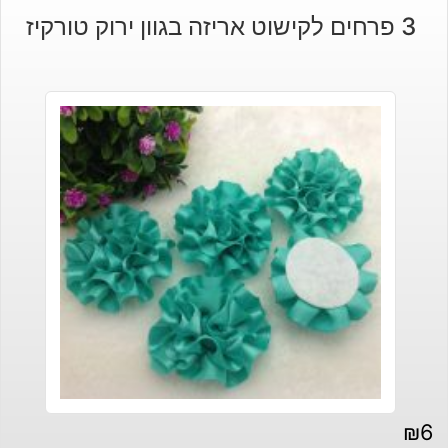
הנוכחי
המקורי
3 פרחים לקישוט אריזה בגוון ירוק טורקיז
היה:
הוא:
₪460.
₪650.
₪
6