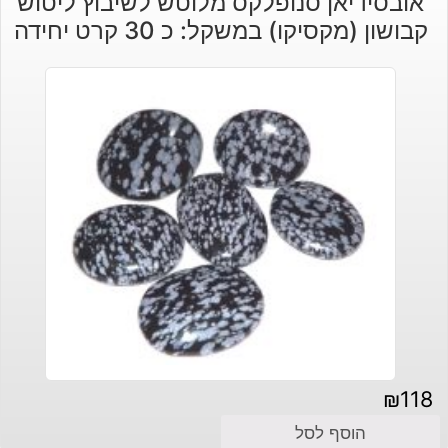
אובסידיאן סנופלקס מלוטש לשיבוץ ליטוש
קבושון (מקסיקו) במשקל: כ 30 קרט יחידה
₪
118
הוסף לסל