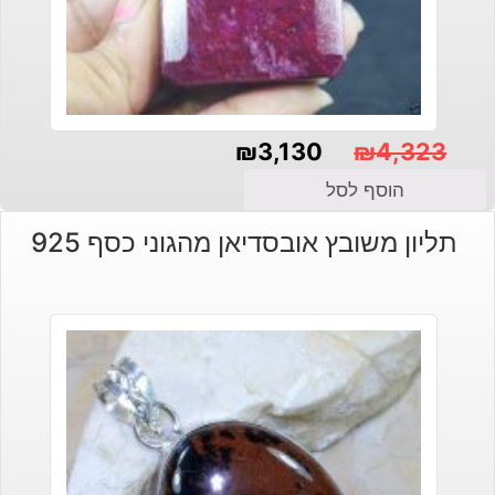
₪
3,130
₪
4,323
המחיר
המחיר
הוסף לסל
הנוכחי
המקורי
תליון משובץ אובסדיאן מהגוני כסף 925
היה:
הוא:
₪4,323.
₪3,130.