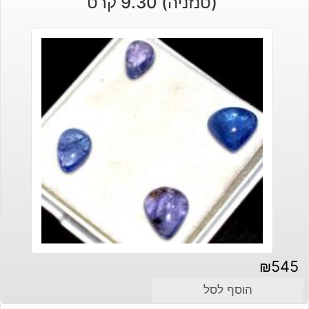
(טנזניה) 9.30 קרט
₪
545
הוסף לסל