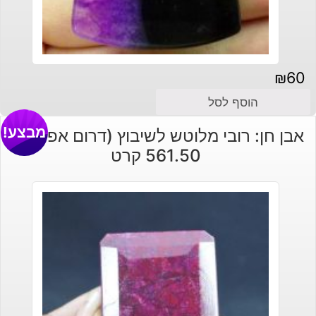
₪
60
הוסף לסל
מבצע!
אבן חן: רובי מלוטש לשיבוץ (דרום אפריקה)
561.50 קרט