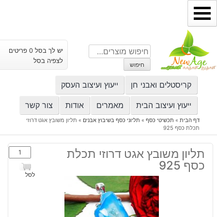
ילוג
תוכן
חיפוש
יש לך בסל 0 פריטים
עבור:
לצפיה בסל
חיפוש
קריסטלים ואבני חן
ייעוץ ועיצוב העסק
ייעוץ ועיצוב הבית
מאמרים
אודות
צור קשר
דף הבית
»
תכשיטי כסף
»
תליוני כסף בשיבוץ אבנים
»
תליון משובץ אגט דרוזי
תכלת כסף 925
כמות
תליון משובץ אגט דרוזי תכלת
של
כסף 925
תליון
לסל
משובץ
אגט
דרוזי