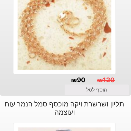
₪
90
₪
120
המחיר
המחיר
הוסף לסל
הנוכחי
המקורי
תליון ושרשרת ויקה מוכסף סמל הנמר עוח
היה:
הוא:
ועוצמה
₪120.
₪90.