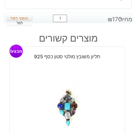
כמות
מחיר:
170
₪
של
לסל
תליון
מוצרים קשורים
משובץ
אגט
מבצע!
דרוזי
תליון משובץ מולטי סטון כסף 925
תכלת
כסף
925