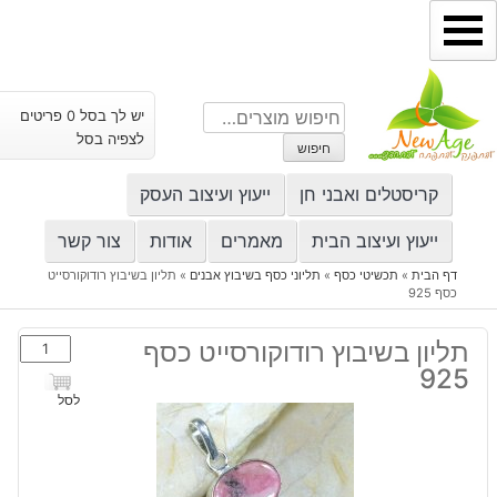
ילוג
תוכן
חיפוש
יש לך בסל 0 פריטים
עבור:
לצפיה בסל
חיפוש
קריסטלים ואבני חן
ייעוץ ועיצוב העסק
ייעוץ ועיצוב הבית
מאמרים
אודות
צור קשר
דף הבית
»
תכשיטי כסף
»
תליוני כסף בשיבוץ אבנים
»
תליון בשיבוץ רודוקורסייט
כסף 925
כמות
תליון בשיבוץ רודוקורסייט כסף
של
925
תליון
לסל
בשיבוץ
רודוקורסיי
כסף