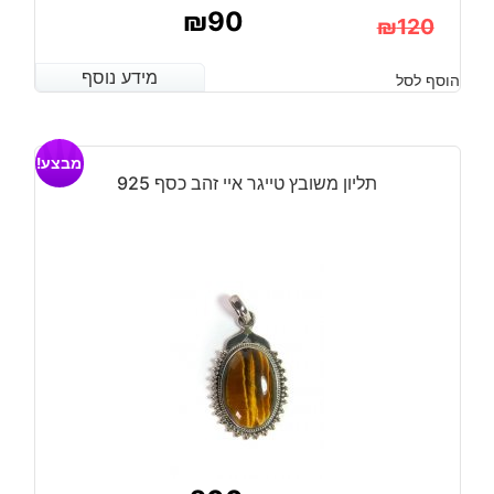
₪
90
₪
120
המחיר
המחיר
מידע נוסף
מידע נוסף
הוסף לסל
הנוכחי
המקורי
היה:
הוא:
מבצע!
₪120.
₪90.
תליון משובץ טייגר איי זהב כסף 925