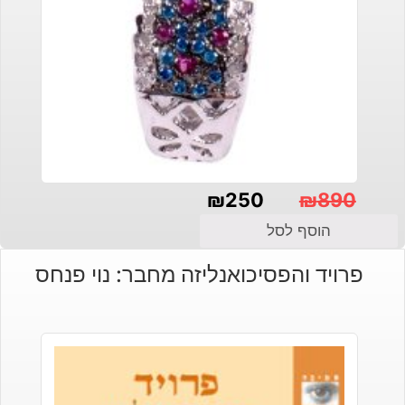
₪
250
₪
890
המחיר
המחיר
הוסף לסל
הנוכחי
המקורי
פרויד והפסיכואנליזה מחבר: נוי פנחס
היה:
הוא:
₪890.
₪250.