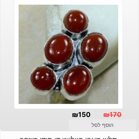
₪
150
₪
170
המחיר
המחיר
הוסף לסל
הנוכחי
המקורי