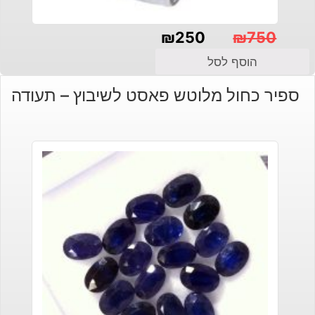
₪
250
₪
750
המחיר
המחיר
הוסף לסל
הנוכחי
המקורי
ספיר כחול מלוטש פאסט לשיבוץ – תעודה
היה:
הוא:
₪250.
₪750.