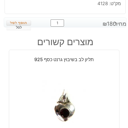
מק"ט:
4128
כמות
מחיר:
180
₪
של
לסל
תליון
מוצרים קשורים
בשיבוץ
רודוקורסייט
כסף
תליון לב בשיבוץ גרנט כסף 925
925