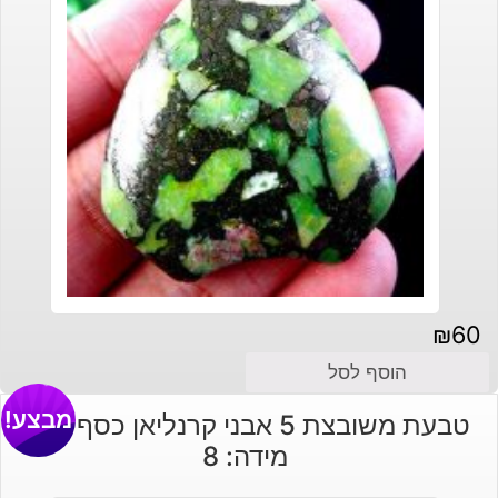
₪
60
הוסף לסל
מבצע!
טבעת משובצת 5 אבני קרנליאן כסף 925
מידה: 8