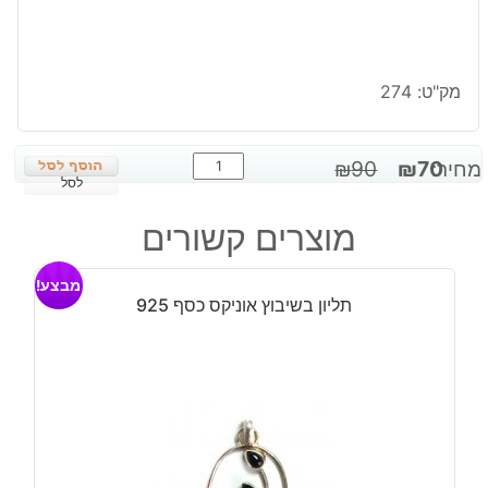
מק"ט:
274
כמות
המחיר
המחיר
מחיר:
70
₪
90
₪
של
לסל
המקורי
הנוכחי
תליון
היה:
הוא:
מוצרים קשורים
בשיבוץ
₪70.
₪90.
קורל
מבצע!
טבעי
תליון בשיבוץ אוניקס כסף 925
כסף
925