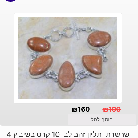
₪
160
₪
190
המחיר
המחיר
הוסף לסל
הנוכחי
המקורי
שרשרת ותליון זהב לבן 10 קרט בשיבוץ 4