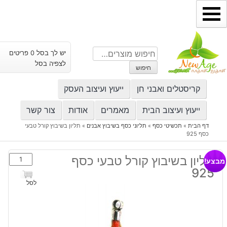
ילוג
תוכן
חיפוש
יש לך בסל 0 פריטים
עבור:
לצפיה בסל
חיפוש
קריסטלים ואבני חן
ייעוץ ועיצוב העסק
ייעוץ ועיצוב הבית
מאמרים
אודות
צור קשר
דף הבית
»
תכשיטי כסף
»
תליוני כסף בשיבוץ אבנים
»
תליון בשיבוץ קורל טבעי
כסף 925
כמות
תליון בשיבוץ קורל טבעי כסף
מבצע!
של
925
תליון
לסל
בשיבוץ
קורל
טבעי