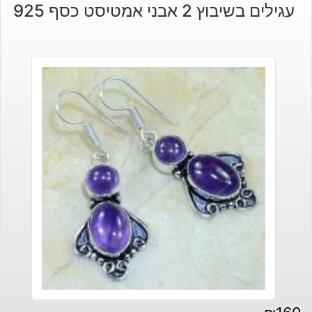
עגילים בשיבוץ 2 אבני אמטיסט כסף 925
היה:
הוא:
₪190.
₪170.