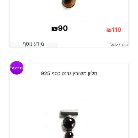
₪
90
₪
110
המחיר
המחיר
מידע נוסף
מידע נוסף
הוסף לסל
הנוכחי
המקורי
היה:
הוא:
מבצע!
₪110.
₪90.
תליון משובץ גרנט כסף 925