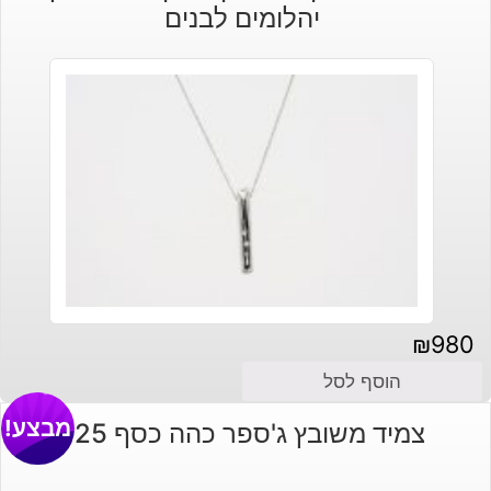
היה:
הוא:
יהלומים לבנים
₪190.
₪160.
₪
980
הוסף לסל
מבצע!
צמיד משובץ ג'ספר כהה כסף 925