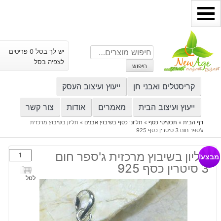
ילוג
תוכן
חיפוש
יש לך בסל 0 פריטים
עבור:
לצפיה בסל
חיפוש
קריסטלים ואבני חן
ייעוץ ועיצוב העסק
ייעוץ ועיצוב הבית
מאמרים
אודות
צור קשר
דף הבית
»
תכשיטי כסף
»
תליוני כסף בשיבוץ אבנים
»
תליון בשיבוץ מרכזית
ג'ספר חום 3 סיטרין כסף 925
כמות
תליון בשיבוץ מרכזית ג'ספר חום
מבצע!
של
3 סיטרין כסף 925
תליון
לסל
בשיבוץ
מרכזית
ג'ספר