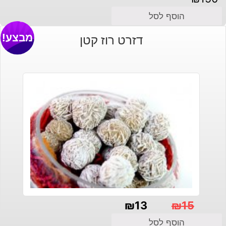
הוסף לסל
מבצע!
דזרט רוז קטן
₪
13
₪
15
המחיר
המחיר
הוסף לסל