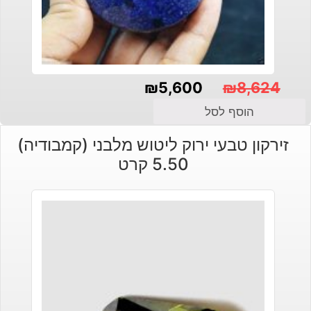
₪
5,600
₪
8,624
המחיר
המחיר
הוסף לסל
הנוכחי
המקורי
זירקון טבעי ירוק ליטוש מלבני (קמבודיה)
היה:
הוא:
5.50 קרט
₪5,600.
₪8,624.