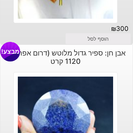
₪
300
הוסף לסל
מבצע!
אבן חן: ספיר גדול מלוטש (דרום אפריקה)
1120 קרט