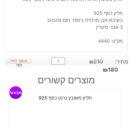
תליון כסף 925
בשיבוץ אבן מרכזית ג'ספר חום צהבהב
3 אבני סיטרין
מק"ט:
4440
כמות
מחיר:
210
₪
של
לסל
המחיר
המחיר
₪
180
תליון
המקורי
הנוכחי
מוצרים קשורים
בשיבוץ
היה:
הוא:
מרכזית
₪180.
₪210.
מבצע!
ג'ספר
תליון משובץ גרנט כסף 925
חום
3
סיטרין
כסף
925