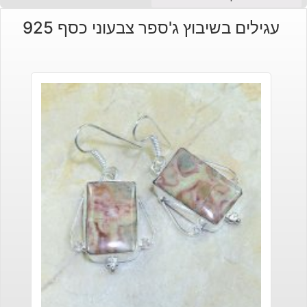
הנוכחי
המקורי
עגילים בשיבוץ ג'ספר צבעוני כסף 925
היה:
הוא:
₪13.
₪15.