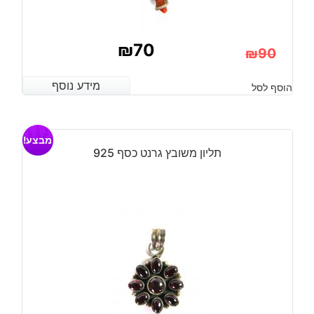
₪
70
₪
90
המחיר
המחיר
מידע נוסף
מידע נוסף
הוסף לסל
הנוכחי
המקורי
היה:
הוא:
מבצע!
₪90.
₪70.
תליון משובץ גרנט כסף 925