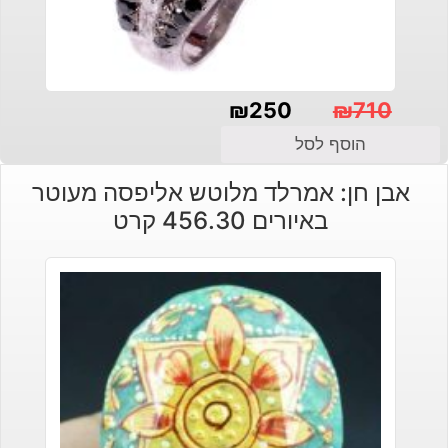
₪
250
₪
710
המחיר
המחיר
הוסף לסל
הנוכחי
המקורי
אבן חן: אמרלד מלוטש אליפסה מעוטר
היה:
הוא:
באיורים 456.30 קרט
₪250.
₪710.