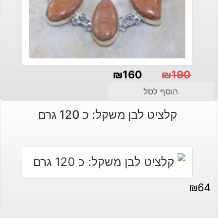
₪
160
₪
190
המחיר
המחיר
הוסף לסל
הנוכחי
המקורי
קלציט לבן משקל: כ 120 גרם
היה:
הוא:
₪190.
₪160.
₪
64