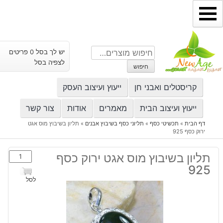
ילוג
תוכן
חיפוש
יש לך בסל 0 פריטים
עבור:
לצפיה בסל
חיפוש
קריסטלים ואבני חן
ייעוץ ועיצוב העסק
ייעוץ ועיצוב הבית
מאמרים
אודות
צור קשר
דף הבית
»
תכשיטי כסף
»
תליוני כסף בשיבוץ אבנים
»
תליון בשיבוץ מוס אגט
ירוק כסף 925
כמות
תליון בשיבוץ מוס אגט ירוק כסף
של
925
תליון
לסל
בשיבוץ
מוס
אגט