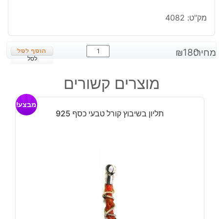
מק"ט:
4082
כמות
מחיר:
180
₪
של
לסל
תליון
מוצרים קשורים
בשיבוץ
מוס
מבצע!
אגט
תליון בשיבוץ קורל טבעי כסף 925
ירוק
כסף
925