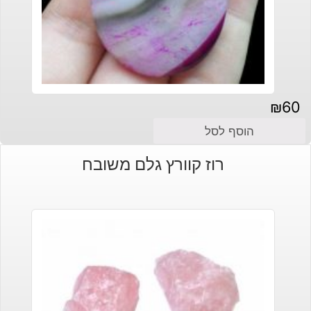
₪
60
הוסף לסל
רוז קוורץ גלם משובח