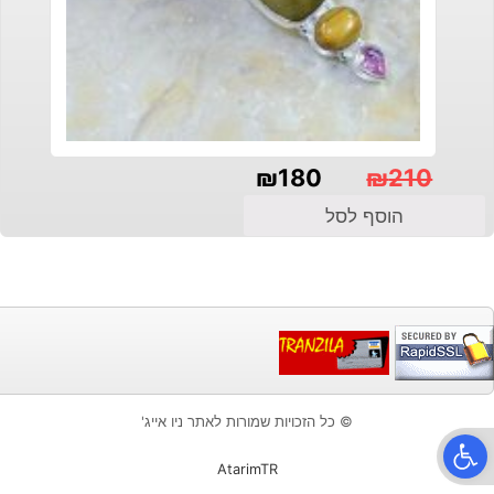
₪
180
₪
210
המחיר
המחיר
הוסף לסל
הנוכחי
המקורי
היה:
הוא:
₪210.
₪180.
© כל הזכויות שמורות לאתר ניו אייג'
פתח סרגל נגישות
AtarimTR