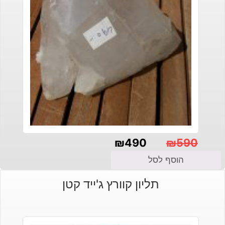
₪
490
₪
590
המחיר
המחיר
הוסף לסל
הנוכחי
המקורי
תליון קוורץ ג'ייד קטן
היה:
הוא:
₪490.
₪590.