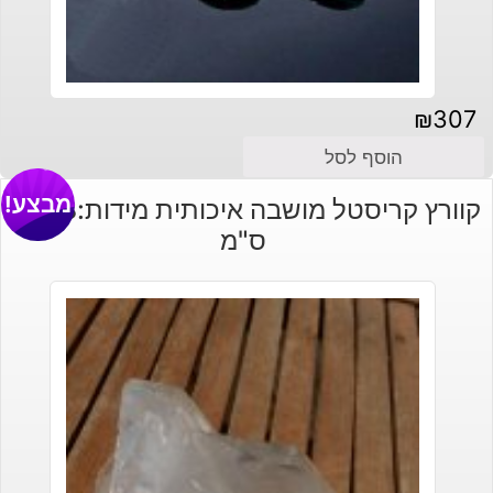
₪
307
הוסף לסל
מבצע!
קוורץ קריסטל מושבה איכותית מידות:18*19
ס"מ