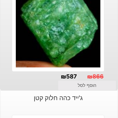
₪
587
₪
866
המחיר
המחיר
הוסף לסל
הנוכחי
המקורי
ג'ייד כהה חלוק קטן
היה:
הוא:
₪866.
₪587.