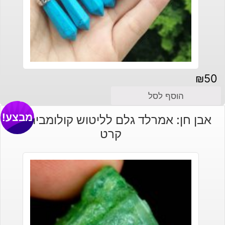
₪
50
הוסף לסל
מבצע!
אבן חן: אמרלד גלם לליטוש קולומביה 83
קרט