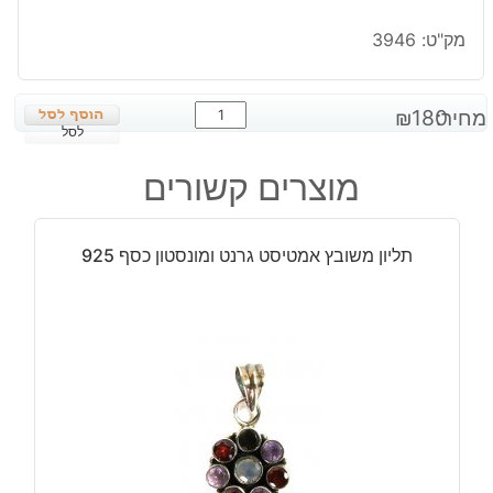
מק"ט:
3946
כמות
מחיר:
180
₪
של
לסל
תליון
מוצרים קשורים
בשיבוץ
ג'ספר
ירוק
תליון משובץ אמטיסט גרנט ומונסטון כסף 925
שחור
כסף
925