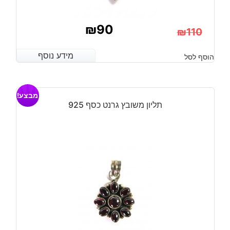
₪
90
₪
110
המחיר
המחיר
מידע נוסף
מידע נוסף
הוסף לסל
הנוכחי
המקורי
היה:
הוא:
מבצע!
₪110.
₪90.
תליון משובץ גרנט כסף 925