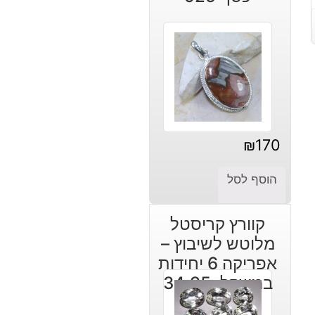
₪
170
הוסף לסל
קוורץ קריסטל
מלוטש לשיבוץ –
אפריקה 6 יחידות
במשקל: 34.95
קרט