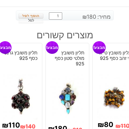
כמות
מחיר:
180
₪
של
לסל
תליון
מוצרים קשורים
בשיבוץ
ג'ספר
מבצע!
מבצע!
מבצע!
חום
יון משובץ טייגר
תליון משובץ
תליון משובץ גרנט
וטופז
 זהב כסף 925
מולטי סטון כסף
כסף 925
כחול
925
כסף
925
₪
80
₪
110
₪
11
₪
140
₪
180