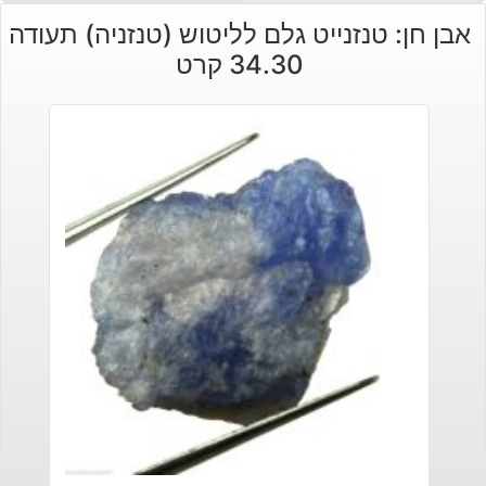
אבן חן: טנזנייט גלם לליטוש (טנזניה) תעודה
34.30 קרט