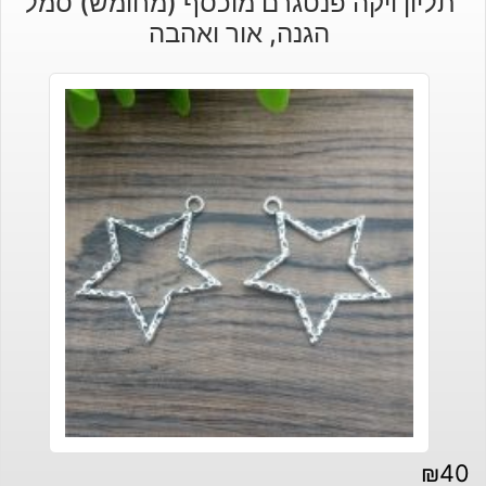
תליון ויקה פנטגרם מוכסף (מחומש) סמל
הגנה, אור ואהבה
₪
40