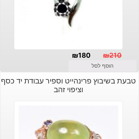
₪
180
₪
210
המחיר
המחיר
הוסף לסל
הנוכחי
המקורי
טבעת בשיבוץ פרינהייט וספיר עבודת יד כסף
היה:
הוא:
וציפוי זהב
₪210.
₪180.