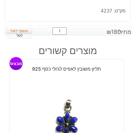
מק"ט:
4237
כמות
מחיר:
180
₪
של
לסל
תליון
מוצרים קשורים
בשיבוץ
אובסדיאן
מבצע!
מהגוני
תליון משובץ לאפיס לג'ולי כסף 925
כסף
925