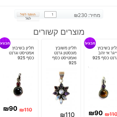
כמות
מחיר:
230
₪
של
לסל
שרשרת
מוצרים קשורים
משובצת
פלואורייט
מבצע!
מבצע!
ירקרק
יון בשיבוץ
תליון משובץ
תליון בשיבוץ
כסף
יגר אי זהב
מונסטון גרנט
אמטיסט וגרנט
925
רנט כסף 925
ואמטיסט כסף
כסף 925
925
₪
90
₪
110
₪
90
₪
110
₪
11