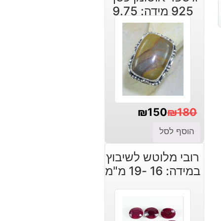
925 מידה: 9.75
₪
150
₪
180
המחיר
המחיר
הוסף לסל
הנוכחי
המקורי
רובי מלוטש לשיבוץ
היה:
הוא:
במידה: 16 -19 מ"מ
₪180.
₪150.