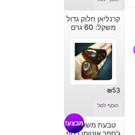
קרנליאן חלוק גדול
משקל: 60 גרם
₪
53
הוסף לסל
מבצע!
טבעת משובצת
ג'ספר אוטומן כסף