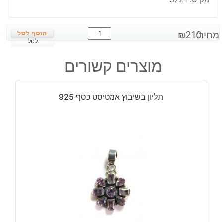
כמות
מחיר:
210
₪
של
לסל
שרשרת
מוצרים קשורים
משובצת
ג'ספר
ירקרק
תליון בשיבוץ אמטיסט כסף 925
כסף
925