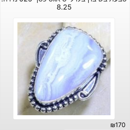
8.25
₪
170