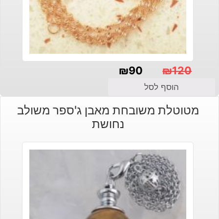
₪
90
₪
120
המחיר
המחיר
הוסף לסל
הנוכחי
המקורי
מטוטלת משובחת מאבן ג'ספר משולב
היה:
הוא:
נחושת
₪120.
₪90.