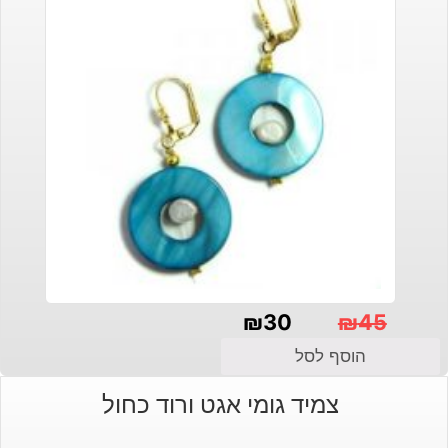
₪
30
₪
45
המחיר
המחיר
הוסף לסל
הנוכחי
המקורי
צמיד גומי אגט ורוד כחול
היה:
הוא: