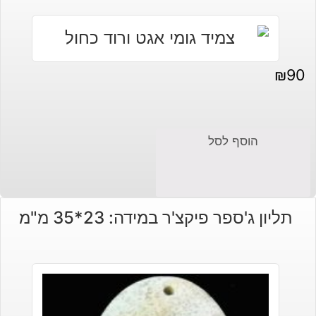
₪30.
₪45.
₪
90
הוסף לסל
תליון ג'ספר פיקצ'ר במידה: 23*35 מ"מ