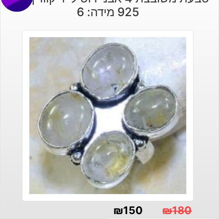
925 מידה: 6
₪
150
₪
180