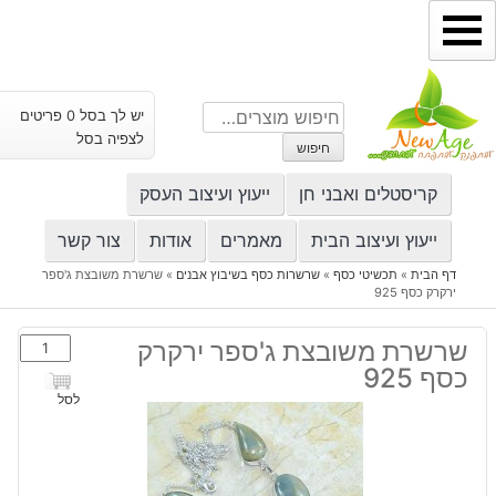
ילוג
תוכן
חיפוש
יש לך בסל 0 פריטים
עבור:
לצפיה בסל
חיפוש
קריסטלים ואבני חן
ייעוץ ועיצוב העסק
ייעוץ ועיצוב הבית
מאמרים
אודות
צור קשר
דף הבית
»
תכשיטי כסף
»
שרשרות כסף בשיבוץ אבנים
»
שרשרת משובצת ג'ספר
ירקרק כסף 925
כמות
שרשרת משובצת ג'ספר ירקרק
של
כסף 925
שרשרת
לסל
משובצת
ג'ספר
ירקרק