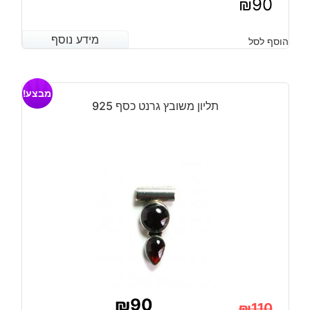
₪
90
מידע נוסף
מידע נוסף
הוסף לסל
מבצע!
תליון משובץ גרנט כסף 925
₪
90
₪
110