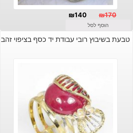
₪
140
₪
170
המחיר
המחיר
הוסף לסל
הנוכחי
המקורי
טבעת בשיבוץ רובי עבודת יד כסף בציפוי זהב
היה:
הוא:
₪140.
₪170.