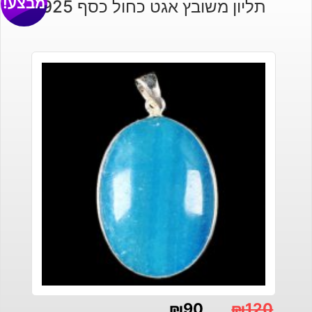
מבצע!
תליון משובץ אגט כחול כסף 925
₪
90
₪
120