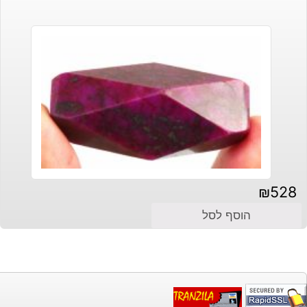
₪120.
₪90.
₪
528
הוסף לסל