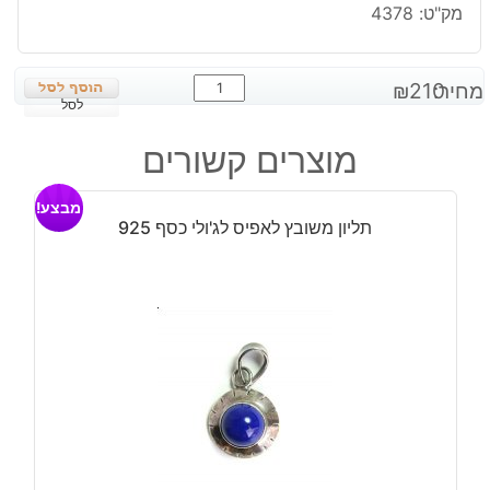
מק"ט:
4378
כמות
מחיר:
210
₪
של
לסל
שרשרת
מוצרים קשורים
בשיבוץ
טייגר
מבצע!
אי
תליון משובץ לאפיס לג'ולי כסף 925
אדום
וזהב
כסף
925