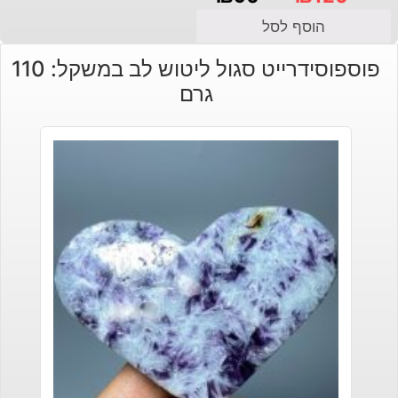
המחיר
המחיר
הוסף לסל
הנוכחי
המקורי
פוספוסידרייט סגול ליטוש לב במשקל: 110
היה:
הוא:
גרם
₪120.
₪90.