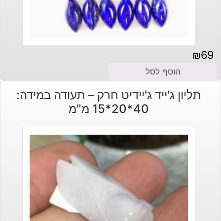
₪
69
הוסף לסל
תליון ג'ייד ג'יידיט חרק – תעודה במידה:
40*20*15 מ"מ