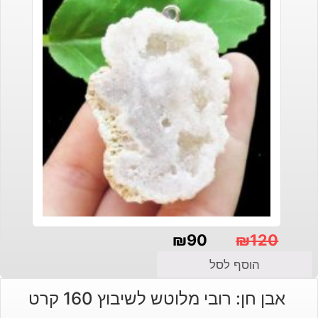
₪
90
₪
120
המחיר
המחיר
הוסף לסל
הנוכחי
המקורי
אבן חן: רובי מלוטש לשיבוץ 160 קרט
היה:
הוא: