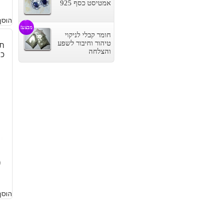
ה
ה
אמטיסט כסף 925
הוסף
ה
ה
מבצע!
חומר קבלי לניקוי
ה
ה
טיהור וחיבור לשפע
תל
והצלחה
כס
.
.
0
הוסף