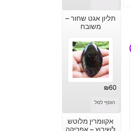
תליון אגט שחור –
משובח
₪
60
הוסף לסל
אקוומרין מלוטש
לשיבוץ – אפריקה