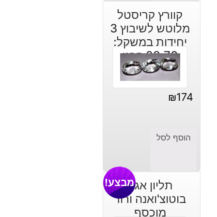
קוורץ קריסטל
מלוטש לשיבוץ 3
יחידות במשקל:
22.70 קרט
₪
174
הוסף לסל
מבצע!
תליון אגט
בוטוצ'ואנה ורוד
מוכסף