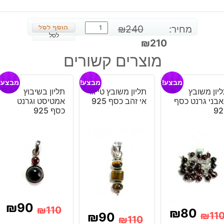
כמות
מחיר:
240
₪
של
לסל
המחיר
המחיר
₪
210
צמיד
המקורי
הנוכחי
מוצרים קשורים
משובץ
היה:
הוא:
רוז
₪210.
₪240.
מבצע!
מבצע!
מבצע!
קוורץ
יון משובץ
תליון משובץ טייגר
תליון בשיבוץ
ואמטיסט
בני גרנט כסף
אי זהב כסף 925
אמטיסט וגרנט
כסף
92
כסף 925
925
₪
90
₪
110
₪
80
₪
11
₪
90
₪
110