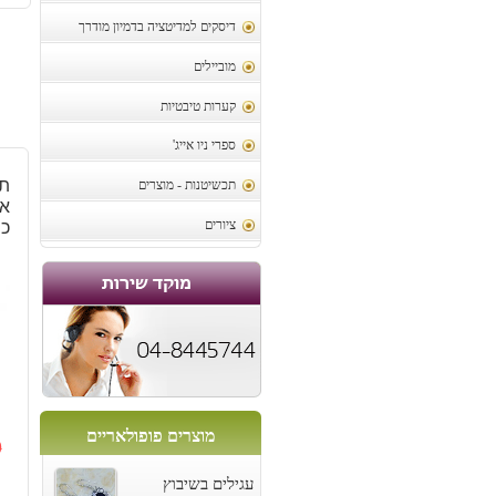
דיסקים למדיטציה בדמיון מודרך
מוביילים
קערות טיבטיות
ספרי ניו אייג'
תל
תכשיטנות - מוצרים
אמ
כס
ציורים
מוצרים פופולאריים
0
ה
ה
עגילים בשיבוץ