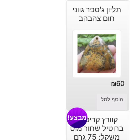
תליון ג'ספר גווני
חום צהבהב
₪
60
הוסף לסל
מבצע!
קוורץ קריסטל
ברוטיל שחור מוט
משקל: 75 גרם