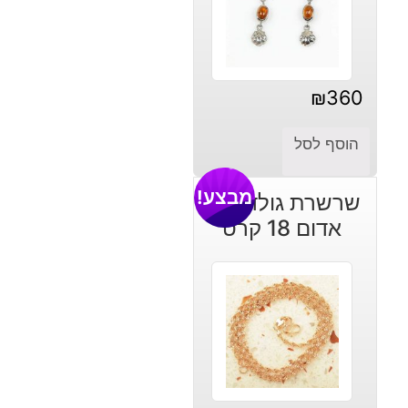
₪
360
הוסף לסל
מבצע!
שרשרת גולדפילד
אדום 18 קרט