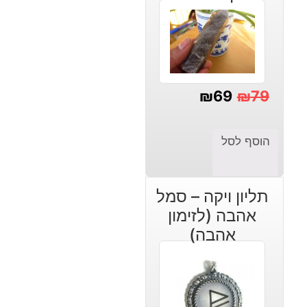
₪
69
₪
79
המחיר
המחיר
הנוכחי
המקורי
הוסף לסל
היה:
הוא:
₪69.
₪79.
תליון ויקה – סמל
אהבה (לזימון
אהבה)