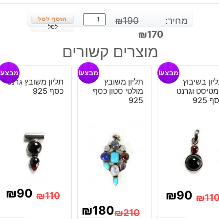
כמות
מחיר:
190
₪
של
לסל
המחיר
המחיר
₪
170
צמיד
המקורי
הנוכחי
מוצרים קשורים
משובץ
היה:
הוא:
ג'ספר
₪170.
₪190.
מבצע!
מבצע!
מבצע!
כהה
יון בשיבוץ
תליון משובץ
תליון משובץ גרנט
כסף
טיסט וגרנט
מולטי סטון כסף
כסף 925
925
ף 925
925
₪
90
₪
90
₪
110
₪
11
המחיר
המחיר
₪
180
מחיר
מחיר
₪
210