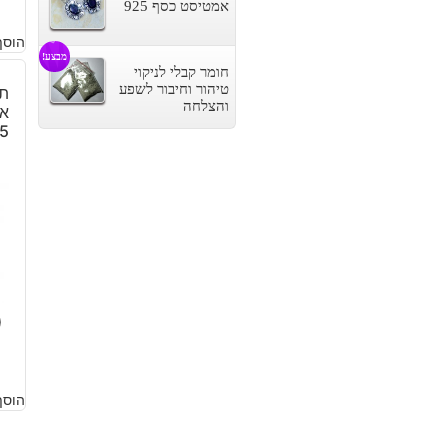
אמטיסט כסף 925
הוסף
מבצע!
חומר קבלי לניקוי
טיהור וחיבור לשפע
תל
והצלחה
א
5
0
הוסף