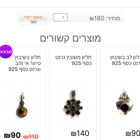
כמות
מחיר:
180
₪
של
לסל
צמיד
מוצרים קשורים
משובץ
ג'ספר
מבצע!
חום
יון לב בשיבוץ
תליון משובץ גרנט
תליון בשיבוץ
צהבהב
נט כסף 925
כסף 925
טייגר אי זהב
כסף
וגרנט כסף 925
925
₪
140
₪
9
₪
90
₪
110