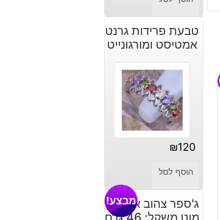
טבעת פרידות גרנט
אמטיסט ומורגונייט
₪
120
הוסף לסל
מבצע!
ג'ספר צהוב אדמדם
מוט משקל: 46 גרם