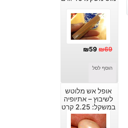
₪
59
₪
69
המחיר
המחיר
הנוכחי
המקורי
הוסף לסל
היה:
הוא:
₪69.
₪59.
אופל אש מלוטש
לשיבוץ – אתיופיה
במשקל: 2.25 קרט