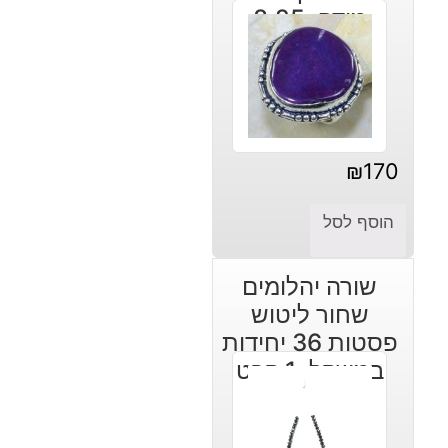
מידה: 8.25
₪
170
הוסף לסל
שורה יהלומים
שחור ליטוש
פסטות 36 יחידות
במשקל: 1 קרט