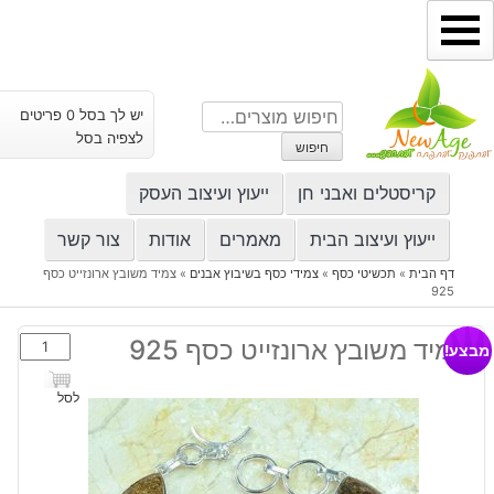
ילוג
תוכן
חיפוש
יש לך בסל 0 פריטים
עבור:
לצפיה בסל
חיפוש
קריסטלים ואבני חן
ייעוץ ועיצוב העסק
ייעוץ ועיצוב הבית
מאמרים
אודות
צור קשר
דף הבית
»
תכשיטי כסף
»
צמידי כסף בשיבוץ אבנים
»
צמיד משובץ ארונזייט כסף
925
כמות
צמיד משובץ ארונזייט כסף 925
מבצע!
של
צמיד
לסל
משובץ
ארונזייט
כסף