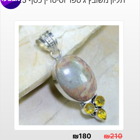
תליון משובץ ג'ספר וסיטרין כסף 925
₪
180
₪
210