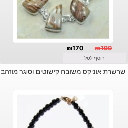
₪
170
₪
190
המחיר
המחיר
הוסף לסל
הנוכחי
המקורי
שרשרת אוניקס משובח קישוטים וסוגר מוזהב
היה:
הוא:
₪190.
₪170.