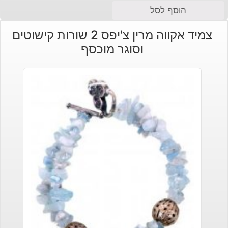
המחיר
המחיר
הוסף לסל
הנוכחי
המקורי
צמיד אקווה מרין צ'יפס 2 שורות קישוטים
היה:
הוא:
וסוגר מוכסף
₪140.
₪170.