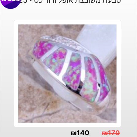
טבעת משובצת אופל ורוד כסף 925
₪
140
₪
170