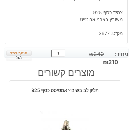
צמיד כסף 925
משובץ באבני ארונזייט
מק"ט:
3677
כמות
מחיר:
240
₪
של
לסל
המחיר
המחיר
₪
210
צמיד
המקורי
הנוכחי
מוצרים קשורים
משובץ
היה:
הוא:
ארונזייט
₪210.
₪240.
כסף
תליון לב בשיבוץ אמטיסט כסף 925
925