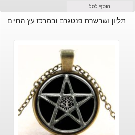
המחיר
המחיר
הוסף לסל
הנוכחי
המקורי
תליון ושרשרת פנטגרם ובמרכז עץ החיים
היה:
הוא:
₪210.
₪180.