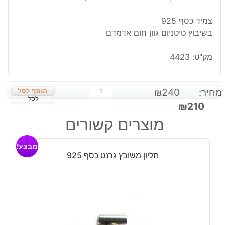
צמיד כסף 925
בשיבוץ טיטניום גוון חום אדמדם
מק"ט:
4423
כמות
מחיר:
240
₪
של
לסל
המחיר
המחיר
₪
210
צמיד
המקורי
הנוכחי
מוצרים קשורים
בשיבוץ
היה:
הוא:
טיטניום
₪210.
₪240.
מבצע!
חום
תליון משובץ גרנט כסף 925
אדמדם
כסף
925