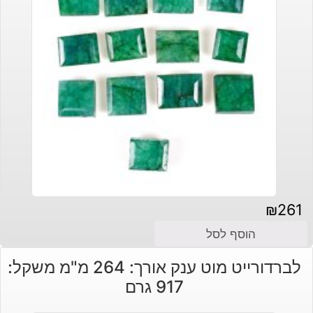
₪
261
הוסף לסל
לברדורייט מוט ענק אורך: 264 מ"מ משקל:
917 גרם