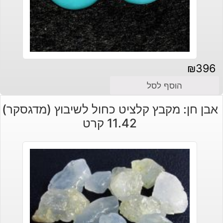
₪
396
הוסף לסל
אבן חן: מקבץ קלציט כחול לשיבוץ (מדגסקר)
11.42 קרט