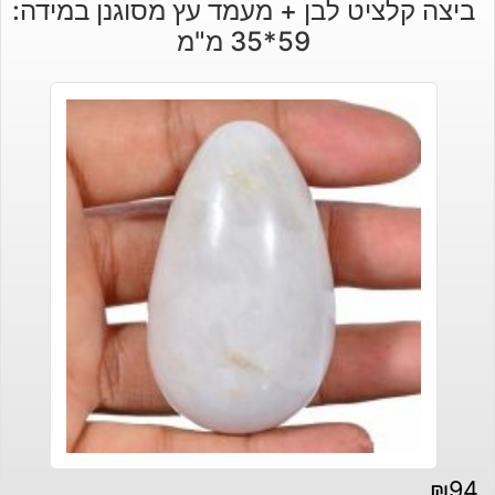
ביצה קלציט לבן + מעמד עץ מסוגנן במידה:
59*35 מ"מ
₪
94