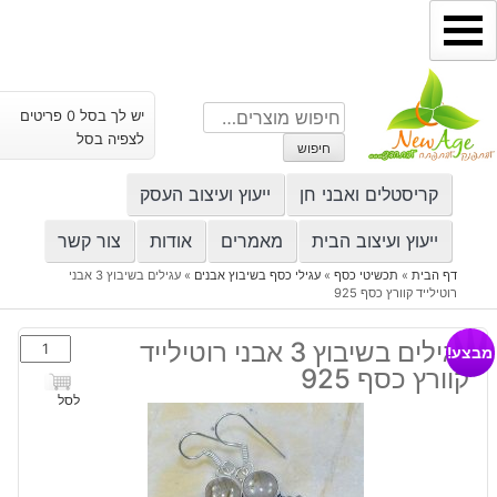
ילוג
תוכן
חיפוש
יש לך בסל 0 פריטים
עבור:
לצפיה בסל
חיפוש
קריסטלים ואבני חן
ייעוץ ועיצוב העסק
ייעוץ ועיצוב הבית
מאמרים
אודות
צור קשר
דף הבית
»
תכשיטי כסף
»
עגילי כסף בשיבוץ אבנים
»
עגילים בשיבוץ 3 אבני
רוטילייד קוורץ כסף 925
כמות
עגילים בשיבוץ 3 אבני רוטילייד
מבצע!
של
קוורץ כסף 925
עגילים
לסל
בשיבוץ
3
אבני