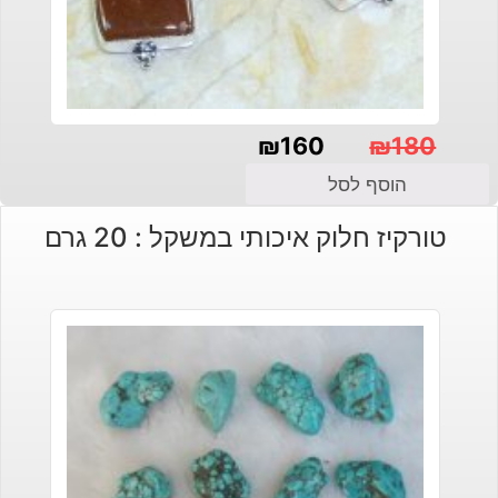
₪
160
₪
180
המחיר
המחיר
הוסף לסל
הנוכחי
המקורי
טורקיז חלוק איכותי במשקל : 20 גרם
היה:
הוא:
₪180.
₪160.