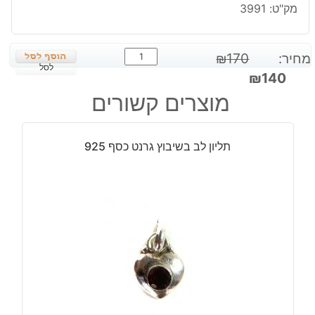
מק"ט:
3991
כמות
מחיר:
170
₪
של
לסל
המחיר
המחיר
₪
140
עגילים
המקורי
הנוכחי
מוצרים קשורים
בשיבוץ
היה:
הוא:
3
₪140.
₪170.
אבני
תליון לב בשיבוץ גרנט כסף 925
רוטילייד
קוורץ
כסף
925