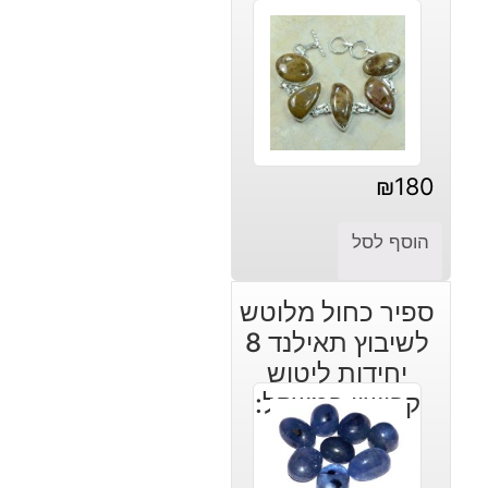
₪
180
הוסף לסל
ספיר כחול מלוטש
לשיבוץ תאילנד 8
יחידות ליטוש
קבושון במשקל:
16.20 קרט