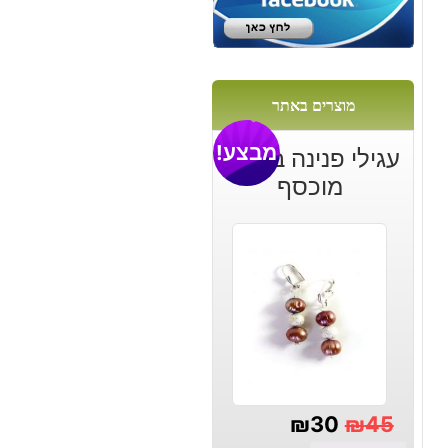
מוצרים באתר
מבצע!
עגילי פנינה ברונזה
מוכסף
₪
30
₪
45