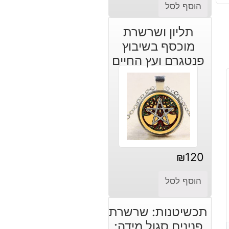
המחיר
המחיר
הוסף לסל
הנוכחי
המקורי
תליון ושרשרת
היה:
הוא:
מוכסף בשיבוץ
₪30.
₪45.
פנטגרם ועץ החיים
₪
120
הוסף לסל
תכשיטנות: שרשרת
פנינים סגול מידה: