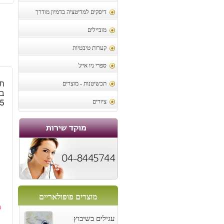
דיסקים למדיטציה בדמיון מודרך
מוביילים
קערות טיבטיות
ספרי ניו אייג'
תל
תכשיטנות - מוצרים
בא
5
ציורים
מוצרים פופולאריים
0
עגילים בשיבוץ
ה
ה