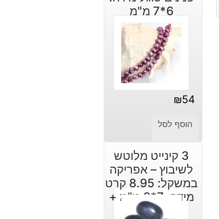
6*7 מ"מ
₪
54
הוסף לסל
3 קינייט מלוטש
לשיבוץ – אפריקה
במשקל: 8.95 קרט
מידה: 7*9 מ"מ +
7*10 מ"מ