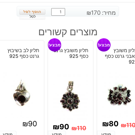
כמות
מחיר:
170
₪
של
לסל
עגילים
מוצרים קשורים
בשיבוץ
קרנליאן
מבצע!
מבצע!
כסף
יון משובץ
תליון משובץ גרנט
תליון לב בשיבוץ
925
בני גרנט כסף
כסף 925
גרנט כסף 925
92
₪
90
₪
80
₪
11
₪
90
₪
110
מחיר
מחיר
מידע
מידע
מידע
מידע
מידע
מידע