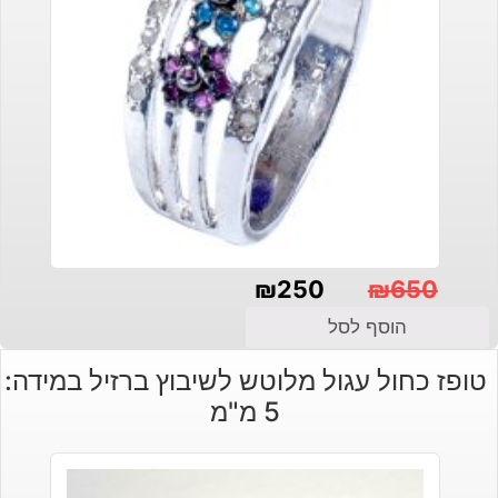
₪
250
₪
650
המחיר
המחיר
הוסף לסל
הנוכחי
המקורי
טופז כחול עגול מלוטש לשיבוץ ברזיל במידה:
היה:
הוא:
5 מ"מ
₪650.
₪250.