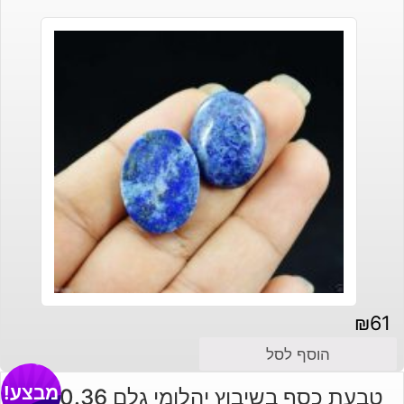
₪
61
הוסף לסל
מבצע!
טבעת כסף בשיבוץ יהלומי גלם 0.36 קרט