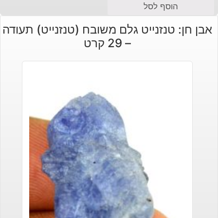
המחיר
המחיר
הוסף לסל
הנוכחי
המקורי
אבן חן: טנזנייט גלם משובח (טנזנייט) תעודה
היה:
הוא:
– 29 קרט
₪630.
₪250.