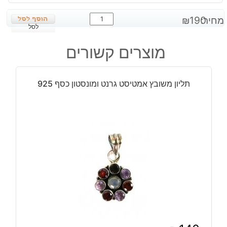
כמות
מחיר:
190
₪
של
לסל
עגילים
מוצרים קשורים
בשיבוץ
ענבר
עיצוב
תליון משובץ אמטיסט גרנט ומונסטון כסף 925
טיפה
כסף
925