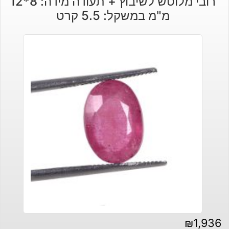
רובי מלוטש לשיבוץ + תעודה מידה: 8*12
מ"מ במשקל: 5.5 קרט
₪
1,936