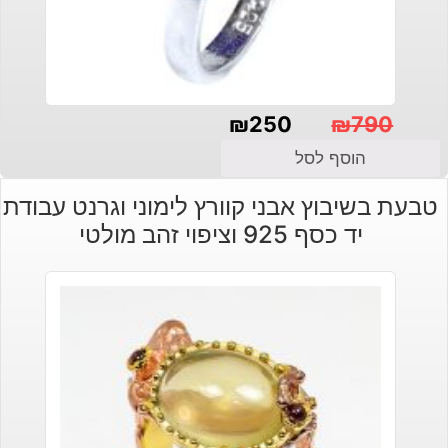
₪
250
₪
790
המחיר
המחיר
הוסף לסל
הנוכחי
המקורי
טבעת בשיבוץ אבני קוורץ לימוני וגרנט עבודת
היה:
הוא:
יד כסף 925 וציפוי זהב מולטי
₪250.
₪790.