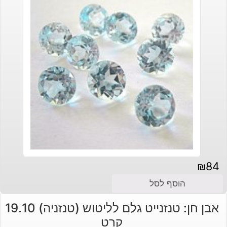
₪
84
הוסף לסל
אבן חן: טנזנייט גלם לליטוש (טנזניה) 19.10
קרט