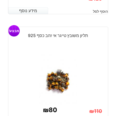
המחיר
המחיר
מידע נוסף
מידע נוסף
הוסף לסל
הנוכחי
המקורי
היה:
הוא:
מבצע!
₪120.
₪90.
תליון משובץ טייגר אי זהב כסף 925
₪
80
₪
110