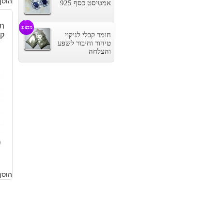
הוסף
ה
ה
אמטיסט כסף 925
ה
ה
תל
מבצע!
קו
חומר קבלי לניקוי
.
.
טיהור וחיבור לשפע
והצלחה
0
הוסף