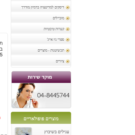
דיסקים למדיטציה בדמיון מודרך
מוביילים
קערות טיבטיות
ספרי ניו אייג'
תל
בא
תכשיטנות - מוצרים
5
ציורים
0
מוצרים פופולאריים
ה
ה
עגילים בשיבוץ