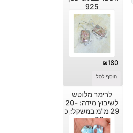
925
₪
180
הוסף לסל
לרימר מלוטש
לשיבוץ מידה: 20-
29 מ"מ במשקל: כ
23 קרט