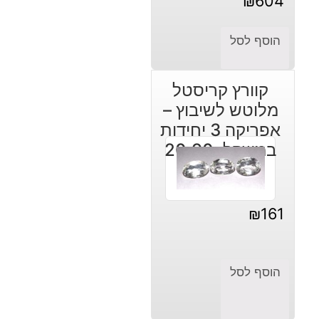
₪
604
הוסף לסל
קוורץ קריסטל
מלוטש לשיבוץ –
אפריקה 3 יחידות
במשקל: 20.90
קרט
₪
161
הוסף לסל