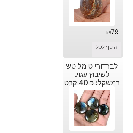
₪
79
הוסף לסל
לברדורייט מלוטש
לשיבוץ עגול
במשקל: כ 40 קרט