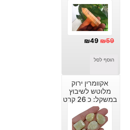
₪
49
₪
59
המחיר
המחיר
הנוכחי
המקורי
הוסף לסל
היה:
הוא:
₪49.
₪59.
אקוומרין ירוק
מלוטש לשיבוץ
במשקל: כ 26 קרט