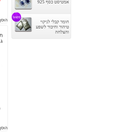
0
אמטיסט כסף 925
ה
ה
מבצע!
ה
ה
הוסף
חומר קבלי לניקוי
טיהור וחיבור לשפע
ה
ה
והצלחה
תל
.
.
גר
0
הוסף