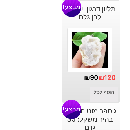
מבצע!
תליון דרגון ויין אגט
לבן גלם
₪
90
₪
120
המחיר
המחיר
הוסף לסל
הנוכחי
המקורי
היה:
הוא:
מבצע!
ג'ספר מוט חד חודי
₪120.
₪90.
בהיר משקל: 35
גרם