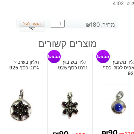
"ט:
4102
כמות
מחיר:
180
₪
של
לסל
עגילים
מוצרים קשורים
בשיבוץ
ג'ספר
מבצע!
מבצע!
צבעוני
יון משובץ
תליון בשיבוץ
תליון בשיבוץ
כסף
פיס לג'ולי כסף
גרנט כסף 925
גרנט כסף 925
925
92
₪
90
₪
90