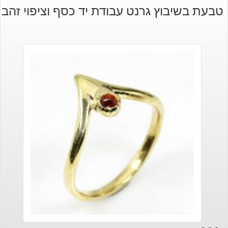
הנוכחי
המקורי
טבעת בשיבוץ גרנט עבודת יד כסף וציפוי זהב
היה:
הוא:
₪120.
₪70.