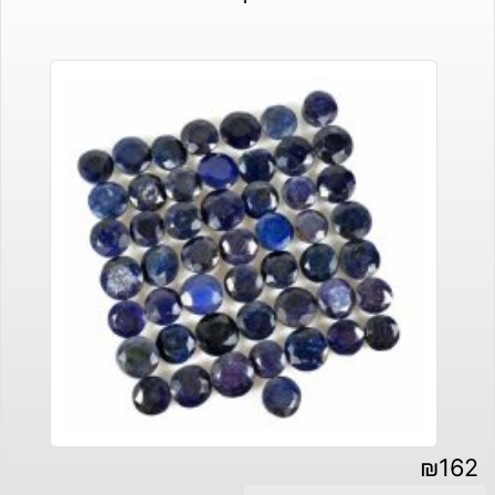
₪
162