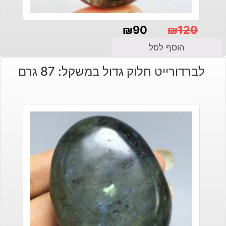
₪
90
₪
120
המחיר
המחיר
הוסף לסל
הנוכחי
המקורי
לברדורייט חלוק גדול במשקל: 87 גרם
היה:
הוא:
₪120.
₪90.