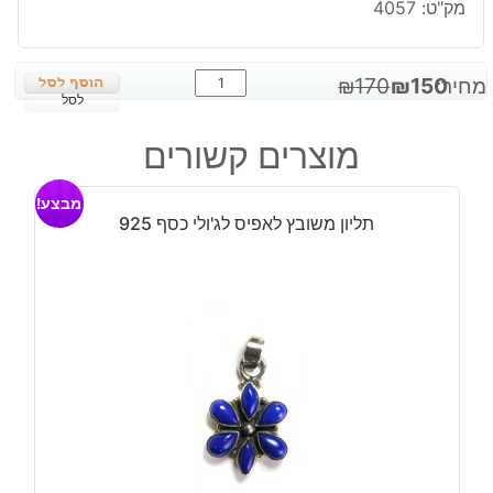
מק"ט:
4057
כמות
המחיר
המחיר
מחיר:
150
₪
170
₪
של
לסל
המקורי
הנוכחי
עגילים
היה:
הוא:
מוצרים קשורים
בשיבוץ
₪150.
₪170.
ג'ספר
מבצע!
ירקרק
תליון משובץ לאפיס לג'ולי כסף 925
כסף
925