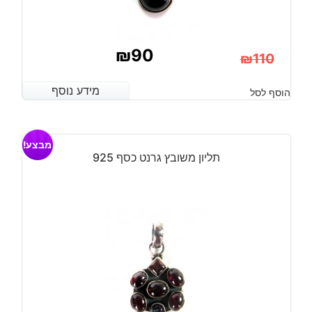
₪
90
₪
110
המחיר
המחיר
מידע נוסף
מידע נוסף
הוסף לסל
הנוכחי
המקורי
היה:
הוא:
מבצע!
₪110.
₪90.
תליון משובץ גרנט כסף 925