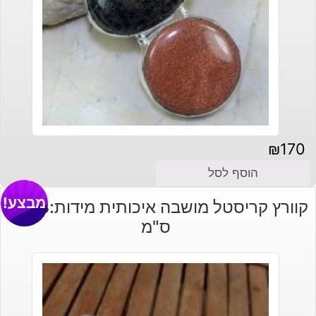
₪
170
הוסף לסל
מבצע!
קוורץ קריסטל מושבה איכותית מידות:18*19
ס"מ