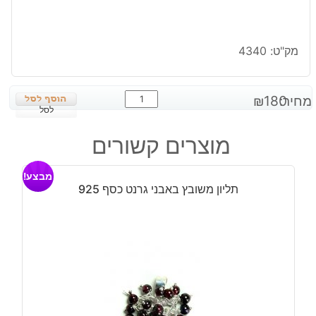
מק"ט:
4340
כמות
מחיר:
180
₪
של
לסל
עגילים
מוצרים קשורים
בשיבוץ
ג'ספר
מבצע!
חום
תליון משובץ באבני גרנט כסף 925
אפרפר
כסף
925