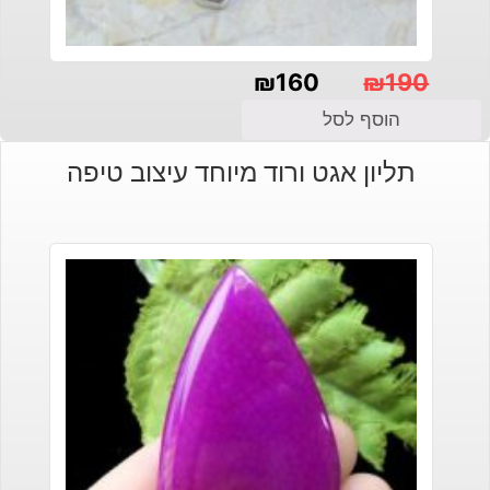
₪
160
₪
190
המחיר
המחיר
הוסף לסל
הנוכחי
המקורי
תליון אגט ורוד מיוחד עיצוב טיפה
היה:
הוא:
₪190.
₪160.