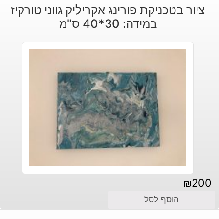
הנוכחי
המקורי
ציור בטכניקת פורינג אקריליק גווני טורקיז
היה:
הוא:
במידה: 30*40 ס"מ
₪490.
₪590.
₪
200
הוסף לסל