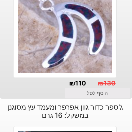
₪
110
₪
130
המחיר
המחיר
הוסף לסל
הנוכחי
המקורי
ג'ספר כדור גוון אפרפר ומעמד עץ מסוגנן
היה:
הוא:
במשקל: 16 גרם
₪130.
₪110.