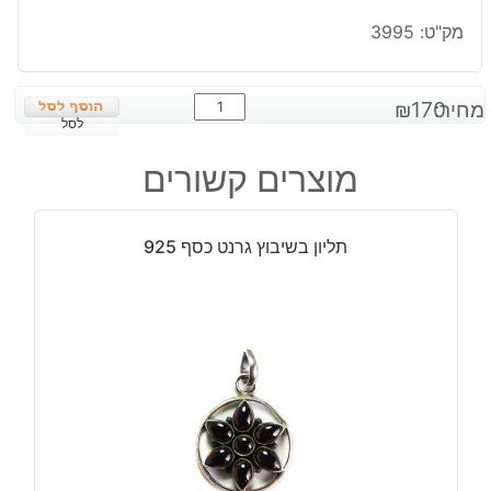
מק"ט:
3995
כמות
מחיר:
170
₪
של
לסל
עגילים
מוצרים קשורים
בשיבוץ
ג'ספר
חום
תליון בשיבוץ גרנט כסף 925
אדמדם
כסף
925