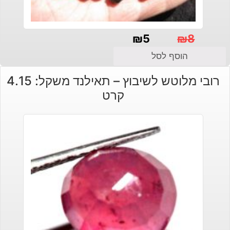
₪
5
₪
8
המחיר
המחיר
הוסף לסל
הנוכחי
המקורי
רובי מלוטש לשיבוץ – תאילנד משקל: 4.15
היה:
הוא:
קרט
₪8.
₪5.