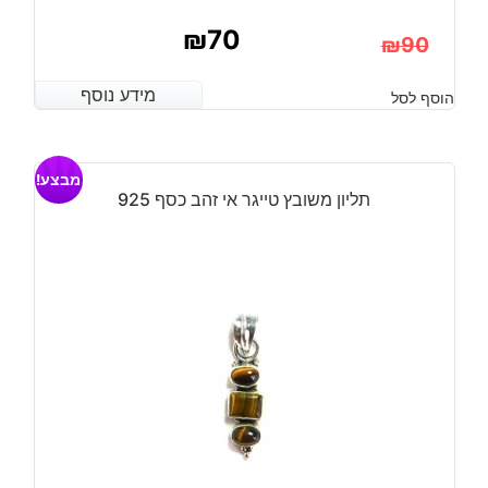
₪
70
₪
90
המחיר
המחיר
מידע נוסף
מידע נוסף
הוסף לסל
הנוכחי
המקורי
היה:
הוא:
מבצע!
₪90.
₪70.
תליון משובץ טייגר אי זהב כסף 925