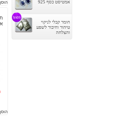
הוסף
אמטיסט כסף 925
תל
מבצע!
חומר קבלי לניקוי
או
טיהור וחיבור לשפע
והצלחה
0
ה
ה
ה
ה
הוסף
ה
ה
.
.