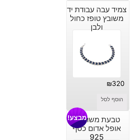
הנוכחי
המקורי
צמיד עבה עבודת יד
היה:
הוא:
משובץ טופז כחול
₪390.
₪470.
ולבן
₪
320
הוסף לסל
מבצע!
טבעת משובצת
אופל אדום כסף
925