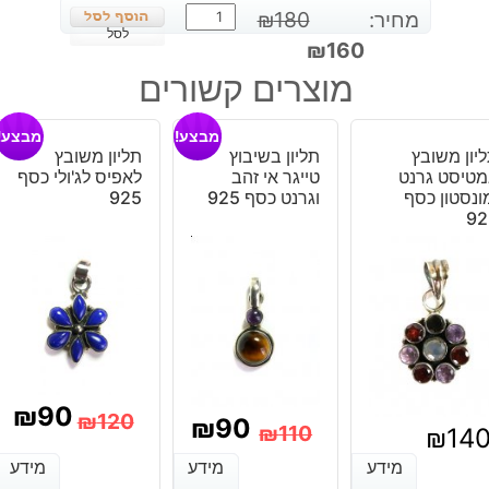
כמות
מחיר:
180
₪
של
לסל
המחיר
המחיר
₪
160
עגילים
המקורי
הנוכחי
מוצרים קשורים
בשיבוץ
היה:
הוא:
אגט
₪160.
₪180.
מבצע!
מבצע!
חום
יון משובץ
תליון בשיבוץ
תליון משובץ
כסף
טיסט גרנט
טייגר אי זהב
לאפיס לג'ולי כסף
925
ונסטון כסף
וגרנט כסף 925
925
92
₪
90
₪
120
₪
90
₪
110
₪
14
המחיר
המחיר
המחיר
המחיר
מידע
מידע
מידע
מידע
מידע
מידע