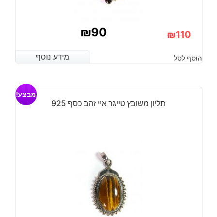
₪
90
₪
110
המחיר
המחיר
מידע נוסף
מידע נוסף
הוסף לסל
הנוכחי
המקורי
היה:
הוא:
מבצע!
₪110.
₪90.
תליון משובץ טייגר איי זהב כסף 925