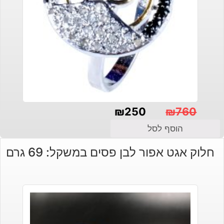
₪
250
₪
760
המחיר
המחיר
הוסף לסל
הנוכחי
המקורי
חלוק אגט אפור לבן פסים במשקל: 69 גרם
היה:
הוא:
₪250.
₪760.