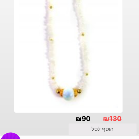
₪
90
₪
130
המחיר
המחיר
הוסף לסל
הנוכחי
המקורי