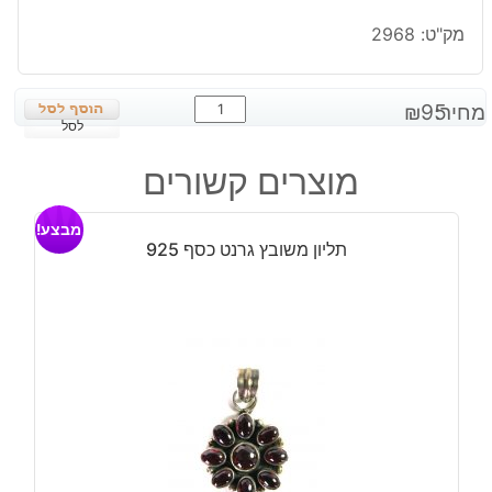
מק"ט:
2968
כמות
מחיר:
95
₪
של
לסל
טבעת
מוצרים קשורים
עיצוב
צעיר
מבצע!
כסף
תליון משובץ גרנט כסף 925
925