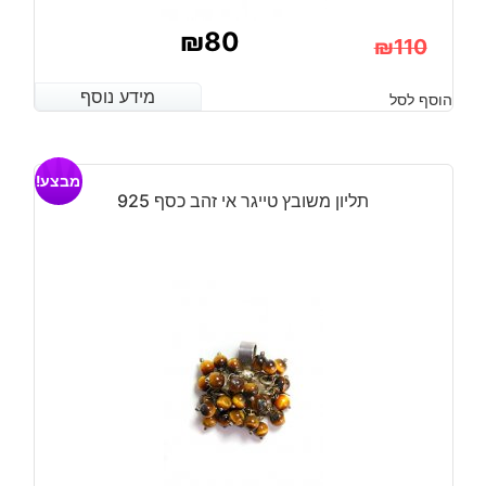
₪
80
₪
110
המחיר
המחיר
מידע נוסף
מידע נוסף
הוסף לסל
הנוכחי
המקורי
היה:
הוא:
מבצע!
₪110.
₪80.
תליון משובץ טייגר אי זהב כסף 925