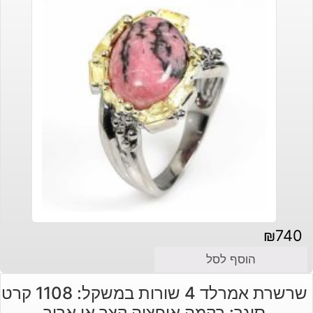
₪
740
הוסף לסל
שרשרת אמרלד 4 שורות במשקל: 1108 קרט
סוגר: רקמה אופציה קצר או ארוך