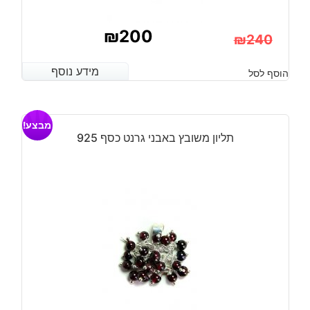
₪
200
₪
240
המחיר
המחיר
מידע נוסף
מידע נוסף
הוסף לסל
הנוכחי
המקורי
היה:
הוא:
מבצע!
₪240.
₪200.
תליון משובץ באבני גרנט כסף 925