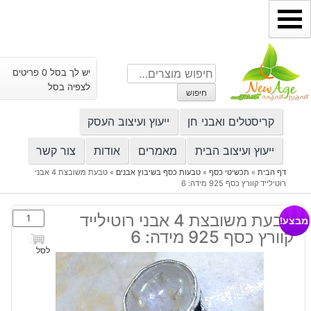
ילוג
תוכן
חיפוש
יש לך בסל 0 פריטים
עבור:
לצפיה בסל
חיפוש
קריסטלים ואבני חן
ייעוץ ועיצוב העסק
ייעוץ ועיצוב הבית
מאמרים
אודות
צור קשר
דף הבית
»
תכשיטי כסף
»
טבעות כסף בשיבוץ אבנים
»
טבעת משובצת 4 אבני
רוטילייד קוורץ כסף 925 מידה: 6
כמות
טבעת משובצת 4 אבני רוטילייד
מבצע!
של
קוורץ כסף 925 מידה: 6
טבעת
לסל
משובצת
4
אבני