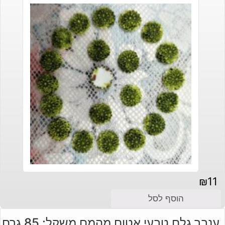
₪
11
הוסף לסל
ענבר גלם טבעי אטום מהמם משקל: 85 גרם