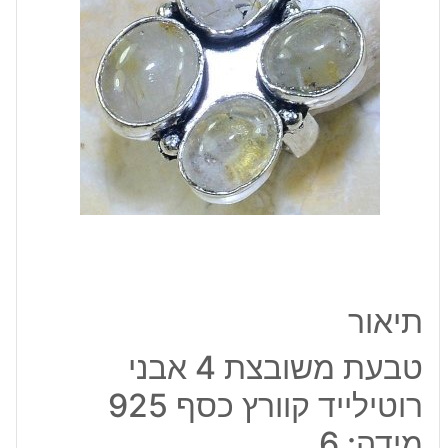
רוטילייד
קוורץ
כסף
925
מידה:
6
תיאור
טבעת משובצת 4 אבני
רוטילייד קוורץ כסף 925
מידה: 6