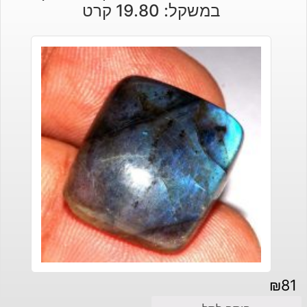
במשקל: 19.80 קרט
₪140.
₪170.
₪
81