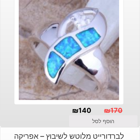
₪
140
₪
170
המחיר
המחיר
הוסף לסל
הנוכחי
המקורי
לברדורייט מלוטש לשיבוץ – אפריקה
היה:
הוא: