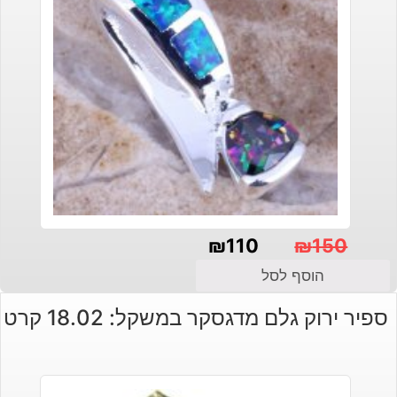
₪
110
₪
150
המחיר
המחיר
הוסף לסל
הנוכחי
המקורי
ספיר ירוק גלם מדגסקר במשקל: 18.02 קרט
היה:
הוא:
₪150.
₪110.