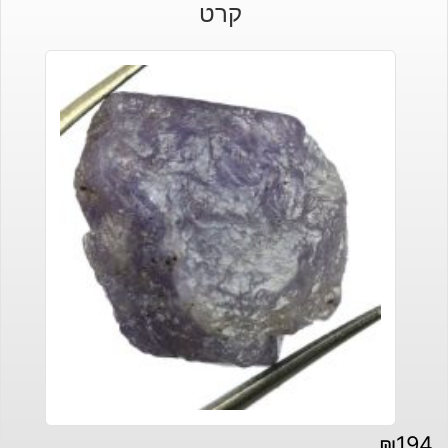
קרט
₪
194