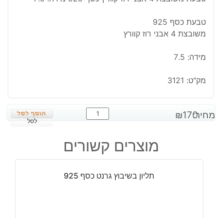
טבעת כסף 925
משובצת 4 אבני רוז קוורץ
מידה: 7.5
מק"ט:
3121
כמות
מחיר:
170
₪
של
לסל
טבעת
מוצרים קשורים
משובצת
4
אבני
תליון בשיבוץ גרנט כסף 925
רוז
קוורץ
כסף
925