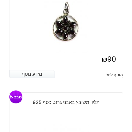
מידה:
7.5
₪
90
מידע נוסף
מידע נוסף
הוסף לסל
מבצע!
תליון משובץ באבני גרנט כסף 925