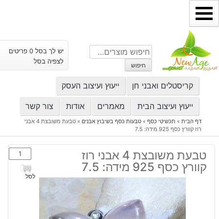
ילוג
תוכן
חיפוש
יש לך בסל 0 פריטים
עבור:
לצפיה בסל
חיפוש
קריסטלים ואבני חן
ייעוץ ועיצוב העסק
ייעוץ ועיצוב הבית
מאמרים
אודות
צור קשר
דף הבית
»
תכשיטי כסף
»
טבעות כסף בשיבוץ אבנים
»
טבעת משובצת 4 אבני
רוז קוורץ כסף 925 מידה: 7.5
כמות
טבעת משובצת 4 אבני רוז
של
קוורץ כסף 925 מידה: 7.5
טבעת
לסל
משובצת
4
אבני