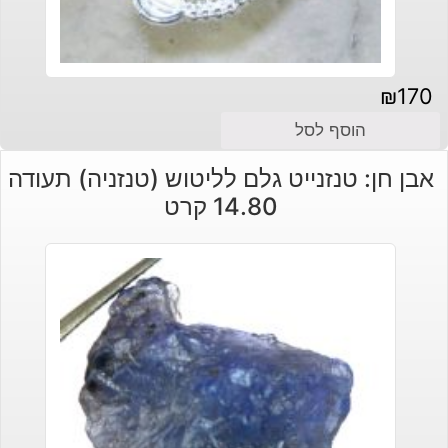
₪
170
הוסף לסל
אבן חן: טנזנייט גלם לליטוש (טנזניה) תעודה
14.80 קרט