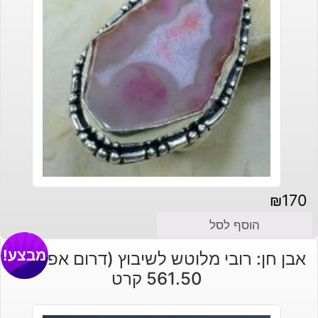
₪
170
הוסף לסל
מבצע!
אבן חן: רובי מלוטש לשיבוץ (דרום אפריקה)
561.50 קרט