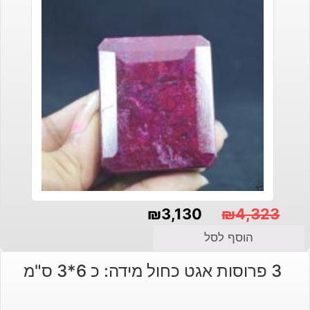
₪
3,130
₪
4,323
המחיר
המחיר
הוסף לסל
הנוכחי
המקורי
3 פרוסות אגט כחול מידה: כ 6*3 ס"מ
היה:
הוא:
₪4,323.
₪3,130.