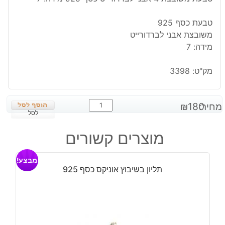
טבעת כסף 925
משובצת אבני לברדורייט
מידה: 7
מק"ט:
3398
כמות
מחיר:
180
₪
של
לסל
טבעת
מוצרים קשורים
משובצת
4
מבצע!
אבני
תליון בשיבוץ אוניקס כסף 925
לברדורייט
כסף
925
מידה:
7