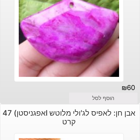
₪
60
הוסף לסל
אבן חן: לאפיס לג'ולי מלוטש Iאפגניסטן) 47
קרט