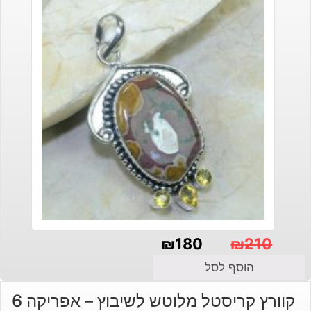
₪
180
₪
210
המחיר
המחיר
הוסף לסל
הנוכחי
המקורי
קוורץ קריסטל מלוטש לשיבוץ – אפריקה 6
היה:
הוא: