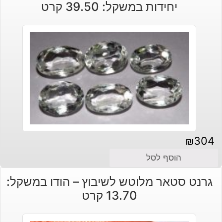
יחידות במשקל: 39.50 קרט
₪210.
₪180.
₪
304
הוסף לסל
גרנט סטאר מלוטש לשיבוץ – הודו במשקל:
13.70 קרט