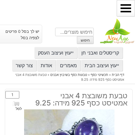
ילוג
תוכן
חיפוש
יש לך בסל 0 פריטים
עבור:
לצפיה בסל
חיפוש
קריסטלים ואבני חן
ייעוץ ועיצוב העסק
ייעוץ ועיצוב הבית
מאמרים
אודות
צור קשר
דף הבית
»
תכשיטי כסף
»
טבעות כסף בשיבוץ אבנים
»
טבעת משובצת 4 אבני
אמטיסט כסף 925 מידה: 9.25
כמות
טבעת משובצת 4 אבני
של
אמטיסט כסף 925 מידה: 9.25
טבעת
לסל
משובצת
4
אבני