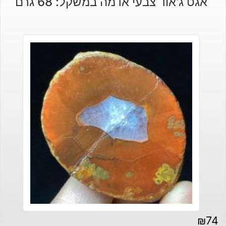
אגט ג'אוד צבעי אדמה במשקל: 68 גרם
₪
74