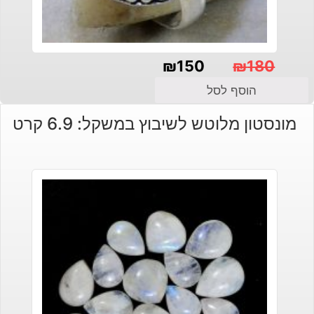
₪
150
₪
180
המחיר
המחיר
הוסף לסל
הנוכחי
המקורי
מונסטון מלוטש לשיבוץ במשקל: 6.9 קרט
היה:
הוא:
₪180.
₪150.