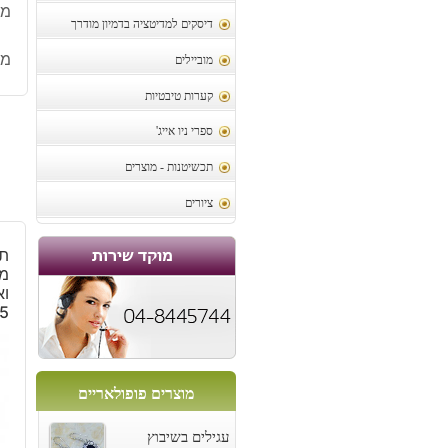
מיד
דיסקים למדיטציה בדמיון מודרך
מק
מוביילים
קערות טיבטיות
ספרי ניו אייג'
תכשיטנות - מוצרים
ציורים
תל
מו
וא
5
מוצרים פופולאריים
עגילים בשיבוץ