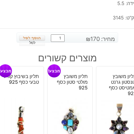
ה: 5.5
"ט:
3145
כמות
מחיר:
170
₪
של
לסל
טבעת
מוצרים קשורים
משובצת
רודונייט
מבצע!
מבצע!
כסף
יון משובץ
תליון משובץ
תליון בשיבוץ קורל
925
נסטון גרנט
מולטי סטון כסף
טבעי כסף 925
מידה:
מטיסט כסף
925
5.5
92