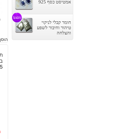
אמטיסט כסף 925
0
מבצע!
חומר קבלי לניקוי
טיהור וחיבור לשפע
והצלחה
הוסף
תל
בא
5
0