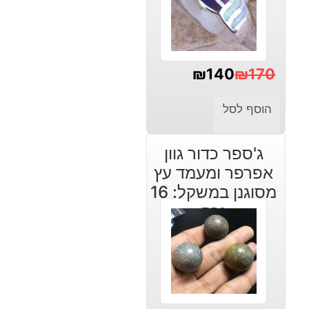
₪
140
₪
170
המחיר
המחיר
הוסף לסל
הנוכחי
המקורי
היה:
הוא:
ג'ספר כדור גוון
₪140.
₪170.
אפרפר ומעמד עץ
מסוגנן במשקל: 16
גרם