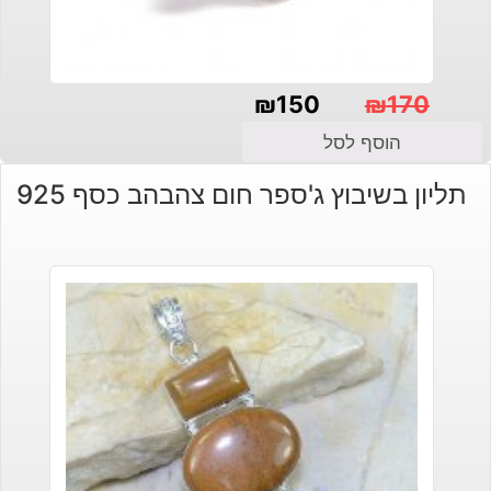
₪
150
₪
170
המחיר
המחיר
הוסף לסל
הנוכחי
המקורי
תליון בשיבוץ ג'ספר חום צהבהב כסף 925
היה:
הוא:
₪150.
₪170.