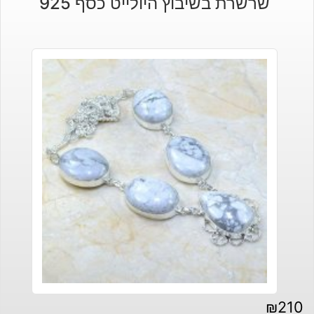
שרשרת בשיבוץ היולייט כסף 925
₪
210