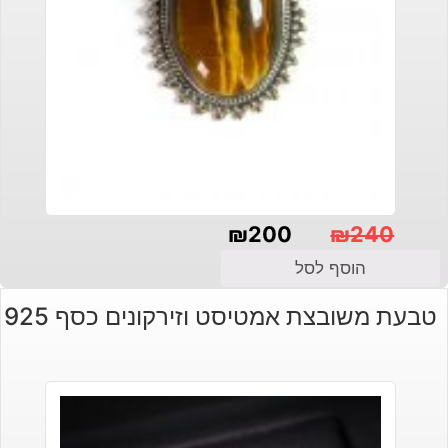
₪
200
₪
240
המחיר
המחיר
הוסף לסל
הנוכחי
המקורי
טבעת משובצת אמטיסט וזירקונים כסף 925
היה:
הוא:
₪240.
₪200.