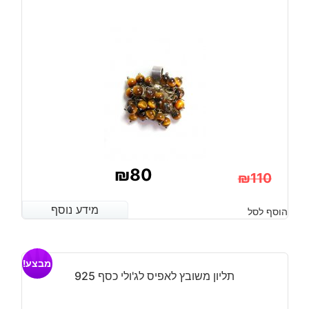
מידה:
8
₪
80
₪
110
המחיר
המחיר
מידע נוסף
מידע נוסף
הוסף לסל
הנוכחי
המקורי
היה:
הוא:
מבצע!
₪110.
₪80.
תליון משובץ לאפיס לג'ולי כסף 925