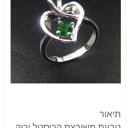
כסף
925
מידה:
8
תיאור
טבעת משובצת קריסטל ירוק