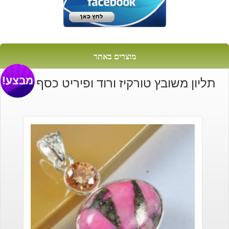
מוצרים באתר
מבצע!
תליון משובץ טורקיז ורוד ופיריט כסף 925