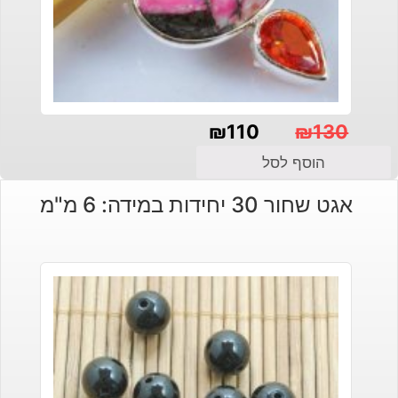
₪
110
₪
130
המחיר
המחיר
הוסף לסל
הנוכחי
המקורי
אגט שחור 30 יחידות במידה: 6 מ"מ
היה:
הוא:
₪130.
₪110.