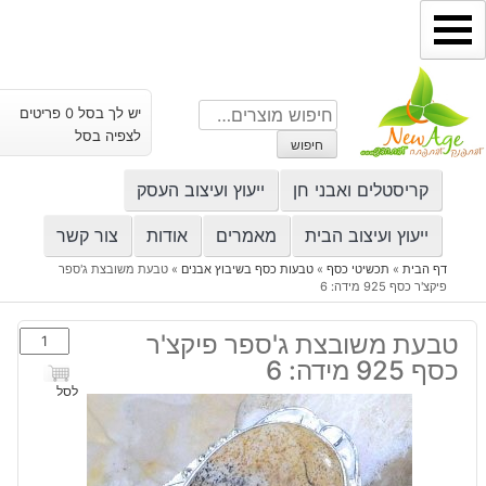
ילוג
תוכן
חיפוש
יש לך בסל 0 פריטים
עבור:
לצפיה בסל
חיפוש
קריסטלים ואבני חן
ייעוץ ועיצוב העסק
ייעוץ ועיצוב הבית
מאמרים
אודות
צור קשר
דף הבית
»
תכשיטי כסף
»
טבעות כסף בשיבוץ אבנים
»
טבעת משובצת ג'ספר
פיקצ'ר כסף 925 מידה: 6
כמות
טבעת משובצת ג'ספר פיקצ'ר
של
כסף 925 מידה: 6
טבעת
לסל
משובצת
ג'ספר
פיקצ'ר